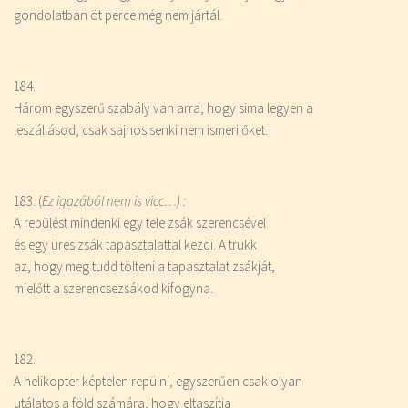
gondolatban öt perce még nem jártál.
184.
Három egyszerű szabály van arra, hogy sima legyen a
leszállásod, csak sajnos senki nem ismeri őket.
183. (
Ez igazából nem is vicc…) :
A repülést mindenki egy tele zsák szerencsével
és egy üres zsák tapasztalattal kezdi. A trükk
az, hogy meg tudd tölteni a tapasztalat zsákját,
mielőtt a szerencsezsákod kifogyna.
182.
A helikopter képtelen repülni, egyszerűen csak olyan
utálatos a föld számára, hogy eltaszítja