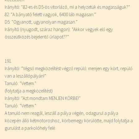
Irányító: “82-es és D5-ös vitorlázó, mi a helyzetük és magasságuk?”
82: “A bányató felett vagyok, 6400 láb magasan.”
D5: “Ogyanott, ugyanolyan magasan.”
Irányító (nyugodt, száraz hangon): “Akkor vegyek elő egy
összeütközés bejelentő űrlapot??”
191.
Irányító: “Végső megközelítést végző repülő: menjen egy kört, repülő
van a leszállópályán!”
Tanuló: “Vettem.”
(folytatja a megközelítést)
Irányító: “Azt mondtam MENJEN KÖRBE!”
Tanuló: “Vettem.”
A tanuló nem reagál, leszáll a pálya végén, odagurul a pálya
közepén álló kétmotoroshoz, körbemegy körülötte, majd folytatja a
gurulást a parkolóhely felé.