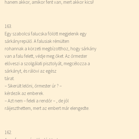
hanem akkor, amikor fent van, mert akkor kicsi!
163.
Egy szabolcsi falucska fölött megjelenik egy
sárkányrepülő. A falusiak rémülten
rohannak a körzeti megbízotthoz, hogy sárkány
van a falu felett, védje meg őket. Az őrmester
előveszi a szolgálati pisztolyát, megcélozza a
sárkányt, és rálövi az egész
tárat.
– Sikerült lelőni, őrmester úr ? –
kérdezik az emberek.
– Azt nem – feleli a rendőr – , de jól
ráijeszthettem, mert az embert már elengedte.
162.