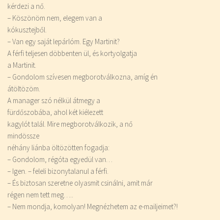
kérdezi a nő.
– Köszönöm nem, elegem van a
kókusztejből.
– Van egy saját lepárlóm. Egy Martinit?
A férfi teljesen döbbenten ül, és kortyolgatja
a Martinit.
– Gondolom szívesen megborotválkozna, amíg én
átöltözöm.
A manager szó nélkül átmegy a
fürdőszobába, ahol két kiélezett
kagylót talál. Mire megborotválkozik, a nő
mindössze
néhány liánba öltözötten fogadja:
– Gondolom, régóta egyedül van…
– Igen. – feleli bizonytalanul a férfi.
– És biztosan szeretne olyasmit csinálni, amit már
régen nem tett meg…..
– Nem mondja, komolyan! Megnézhetem az e-mailjeimet?!