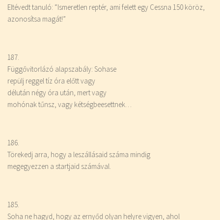
Eltévedt tanuló: “Ismeretlen reptér, ami felett egy Cessna 150 köröz,
azonosítsa magát!”
187.
Függővitorlázó alapszabály: Sohase
repülj reggel tíz óra előtt vagy
délután négy óra után, mert vagy
mohónak tűnsz, vagy kétségbeesettnek…
186.
Törekedj arra, hogy a leszállásaid száma mindig
megegyezzen a startjaid számával.
185.
Soha ne hagyd, hogy az ernyőd olyan helyre vigyen, ahol