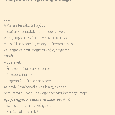
166.
A Marsra leszálló űrhajóból
kilépő asztronauták megdöbbenve veszik
észre, hogy a leszállóhely közelében egy
marsbéli asszony áll, és egy edényben hevesen
kavargat valamit. Megkérdik tőle, hogy mit
csinál.
– Gyereket.
– Érdekes, nálunk a Földön ezt
másképp csináljuk.
– Hogyan ? – kérdi az asszony.
Az egyik űrhajós vállalkozik a gyakorlati
bemutatóra. Elvonulnak egy homokdűne mögé, majd
egy jó negyedóra múlva visszatérnek. A nő
kíváncsian néz a jövevényekre.
– Na, és hol a gyerek ?