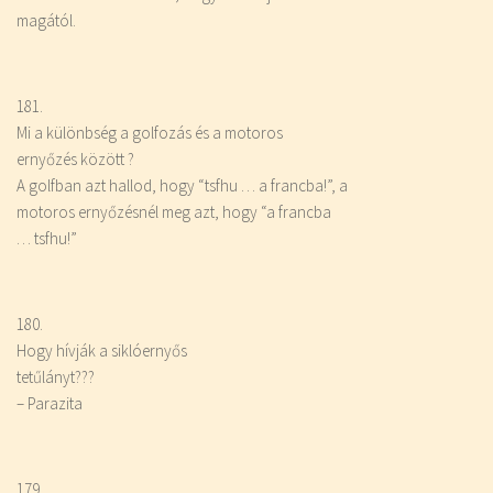
magától.
181.
Mi a különbség a golfozás és a motoros
ernyőzés között ?
A golfban azt hallod, hogy “tsfhu … a francba!”, a
motoros ernyőzésnél meg azt, hogy “a francba
… tsfhu!”
180.
Hogy hívják a siklóernyős
tetűlányt???
– Parazita
179.