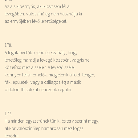
Az a siklóernyős, aki kicsit sem fél a
levegőben, valószínűleg nem használja ki
az ernyőjében lévő lehetőségeket.
178.
A legalapvetőbb repülési szabály, hogy
lehetőleg maradj a levegő közepén, vagyis ne
közelítsd meg a széleit. A levegő szélei
könnyen felismerhetők: megjelenik a föld, tenger,
fák, épületek, vagy a csillagos ég a másik
oldalon. Itt sokkal nehezebb repülni.
177.
Ha
minden
egyszerűnek tűnik, és terv szerint megy,
akkor valószínűleg hamarosan meg fogsz
lepődni.