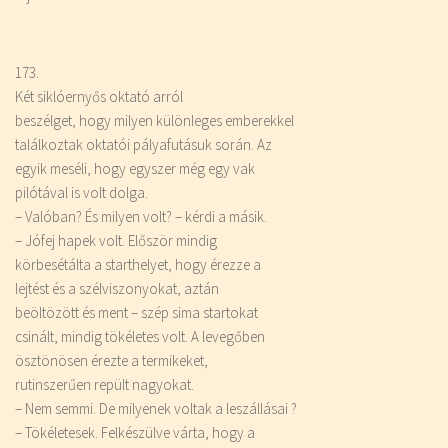
173.
Két siklóernyős oktató arról
beszélget, hogy milyen különleges emberekkel
találkoztak oktatói pályafutásuk során. Az
egyik meséli, hogy egyszer még egy vak
pilótával is volt dolga.
– Valóban? És milyen volt? – kérdi a másik.
– Jófej hapek volt. Először mindig
körbesétálta a starthelyet, hogy érezze a
lejtést és a szélviszonyokat, aztán
beöltözött és ment – szép sima startokat
csinált, mindig tökéletes volt. A levegőben
ösztönösen érezte a termikeket,
rutinszerűen repült nagyokat.
– Nem semmi. De milyenek voltak a leszállásai ?
– Tökéletesek. Felkészülve várta, hogy a