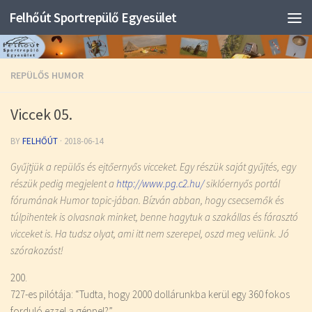
Felhőút Sportrepülő Egyesület
REPÜLŐS HUMOR
Viccek 05.
BY
FELHŐÚT
·
2018-06-14
Gyűjtjük a repülős és ejtőernyős vicceket. Egy részük saját gyűjtés, egy
részük pedig megjelent a
http://www.pg.c2.hu/
siklóernyős portál
fórumának Humor topic-jában. Bízván abban, hogy csecsemők és
túlpihentek is olvasnak minket, benne hagytuk a szakállas és fárasztó
vicceket is. Ha tudsz olyat, ami itt nem szerepel, oszd meg velünk. Jó
szórakozást!
200.
727-es pilótája: “Tudta, hogy 2000 dollárunkba kerül egy 360 fokos
forduló ezzel a géppel?”