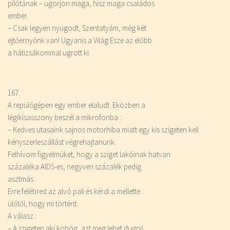
pilótának – ugorjon maga, hisz maga családos
ember.
– Csak legyen nyugodt, Szentatyám, még két
ejtőernyőnk van! Ugyanis a Világ Esze az előbb
a hátizsákommal ugrott ki.
167.
A repülőgépen egy ember elaludt. Eközben a
légikisasszony beszél a mikrofonba :
– Kedves utasaink sajnos motorhiba miatt egy kis szigeten kell
kényszerleszállást végrehajtanunk.
Felhívom figyelmüket, hogy a sziget lakóinak hatvan
százaléka AIDS-es, negyven százalék pedig
asztmás.
Erre felébred az alvó pali és kérdi a mellette
ülőtől, hogy mi történt.
A válasz :
– A szigeten aki köhög, azt meg lehet dugni!