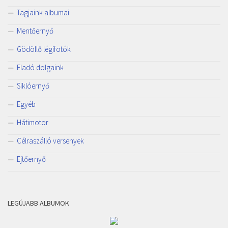
Tagjaink albumai
Mentőernyő
Gödöllő légifotók
Eladó dolgaink
Siklóernyő
Egyéb
Hátimotor
Célraszálló versenyek
Ejtőernyő
LEGÚJABB ALBUMOK