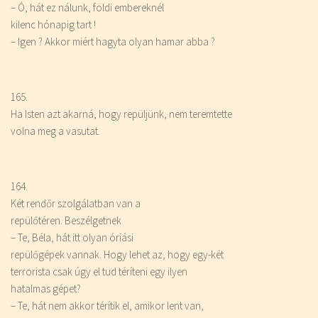
– Ó, hát ez nálunk, földi embereknél
kilenc hónapig tart !
– Igen ? Akkor miért hagyta olyan hamar abba ?
165.
Ha Isten azt akarná, hogy repüljünk, nem teremtette
volna meg a vasutat.
164.
Két rendőr szolgálatban van a
repülőtéren. Beszélgetnek
– Te, Béla, hát itt olyan óriási
repülőgépek vannak. Hogy lehet az, hogy egy-két
terrorista csak úgy el tud téríteni egy ilyen
hatalmas gépet?
– Te, hát nem akkor térítik el, amikor lent van,