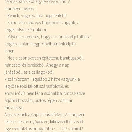
csónakban kiköt egy gyönyörű nő. A
manager megörül:
– Remek, végre valaki megmentett!!!
– Sajnos én csak egy hajótörött vagyok, a
sziget túlsó felén lakom.
– Milyen szerencsés, hogy a csónakkal jutott el a
szigetre, talán megpróbálhatnánk eljutni
innen.
– Nos a csónakot én építettem, bambuszból,
háncsból és levelekből. Ahogy a nap
járásából, és a csillagokból
kiszámítottam, legalább 2 hétre vagyunk a
legközelebbi lakott szárazföldtől, és
ennyi ivóvíz nem fér a csónakba. Nincs kedve
átjönni hozzám, biztos régen volt már
társasága.
Át is eveznek a sziget másik felére. A manager
teljesen le van nyűgözve, kikövezett út vezet
egy csodálatos bungalóhoz. – Iszik valamit? –