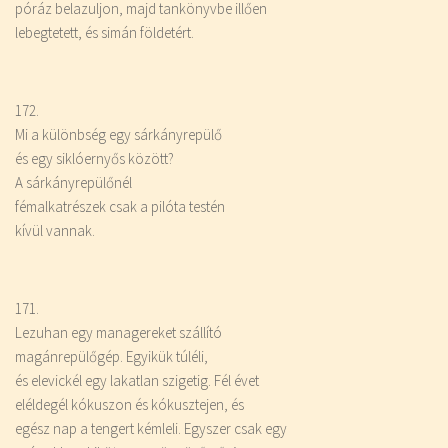
póráz belazuljon, majd tankönyvbe illően
lebegtetett, és simán földetért.
172.
Mi a különbség egy sárkányrepülő
és egy siklóernyős között?
A sárkányrepülőnél
fémalkatrészek csak a pilóta testén
kívül vannak.
171.
Lezuhan egy managereket szállító
magánrepülőgép. Egyikük túléli,
és elevickél egy lakatlan szigetig. Fél évet
eléldegél kókuszon és kókusztejen, és
egész nap a tengert kémleli. Egyszer csak egy