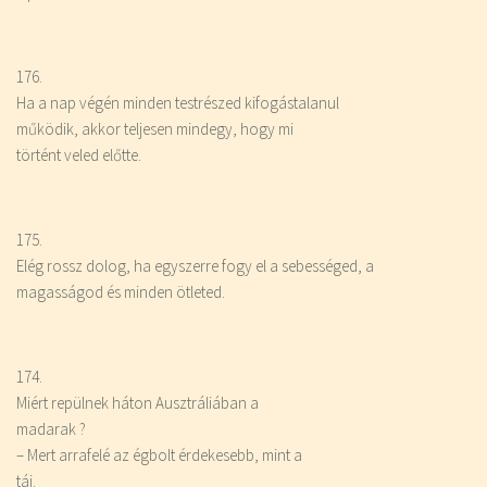
176.
Ha a nap végén
minden
testrészed kifogástalanul
működik, akkor teljesen mindegy, hogy mi
történt veled előtte.
175.
Elég rossz dolog, ha egyszerre fogy el a sebességed, a
magasságod és
minden
ötleted.
174.
Miért repülnek háton Ausztráliában a
madarak ?
– Mert arrafelé az égbolt érdekesebb, mint a
táj.