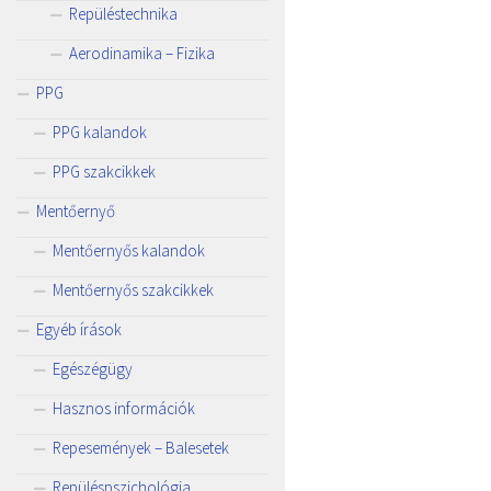
Repüléstechnika
Aerodinamika – Fizika
PPG
PPG kalandok
PPG szakcikkek
Mentőernyő
Mentőernyős kalandok
Mentőernyős szakcikkek
Egyéb írások
Egészégügy
Hasznos információk
Repesemények – Balesetek
Repüléspszichológia