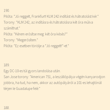
190.
Pilóta: “Jó reggelt,
Frankfurt
! KLM 242 indítást és hátratolást kér.”
Torony: “KLM 242, az indításra és hátratolásra két óra múlva
számíthat.”
Pilóta: “Kérem erősítse meg: két óra késés?”
Torony: “Megerősítem.”
Pilóta: “Ez esetben törölje a “Jó reggelt!”-et.”
189.
Egy DC-10-es túl gyors landolása után.
San Jose
torony: “American 751, a leszállópálya végén kanyarodjon
jobbra, ha tud, ha nem, akkor az autópályáról a 101-es lehajtónál
térjen le Guadalupe felé.”
188.