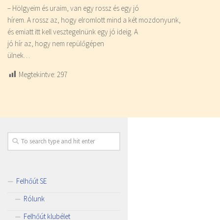
– Hölgyeim és uraim, van egy rossz és egy jó
hírem. A rossz az, hogy elromlott mind a két mozdonyunk,
és emiatt itt kell vesztegelnünk egy jó ideig. A
jó hír az, hogy nem repülőgépen
ülnek…
Megtekintve:
297
Felhőút SE
Rólunk
Felhőút klubélet