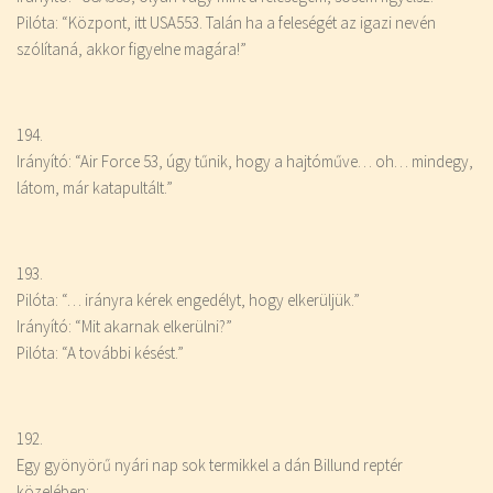
Pilóta: “Központ, itt USA553. Talán ha a feleségét az igazi nevén
szólítaná, akkor figyelne magára!”
194.
Irányító: “Air Force 53, úgy tűnik, hogy a hajtóműve… oh… mindegy,
látom, már katapultált.”
193.
Pilóta: “… irányra kérek engedélyt, hogy elkerüljük.”
Irányító: “Mit akarnak elkerülni?”
Pilóta: “A további késést.”
192.
Egy gyönyörű nyári nap sok termikkel a dán Billund reptér
közelében: