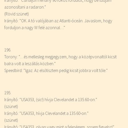
Irányító: “Csináljon néhány 90 fokos fordulót, hogy be tudjam
azonosítani a radaron.”
(Rövid szünet)
Irányító: “OK. A tó valójában az Atlanti-óceán. Javaslom, hogy
forduljon a nagy W felé azonnal…”
196.
Torony: “…és mellesleg megjegyzem, hogy a középvonaltól kicsit
balra volt a leszállás közben.”
Speedbird: “Igaz. Az elsőtisztem pedig kicsit jobbra volt tőle.”
195.
Irányító: “USA353, (sic!) hívja Clevelandet a 135.60-on.”
(szünet)
Irányító: “USA353, hívja Clevelandet a 135.60-on.”
(szünet)
Irányító: “USA353, olyan vagy mint a feleségem, sosem figyelsz!”