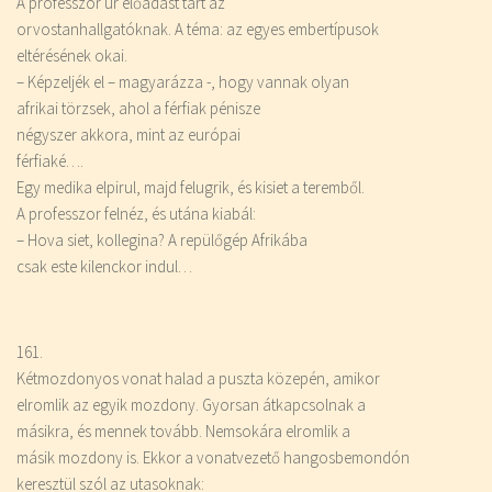
A professzor úr előadást tart az
orvostanhallgatóknak. A téma: az egyes embertípusok
eltérésének okai.
– Képzeljék el – magyarázza -, hogy vannak olyan
afrikai törzsek, ahol a férfiak pénisze
négyszer akkora, mint az európai
férfiaké….
Egy medika elpirul, majd felugrik, és kisiet a teremből.
A professzor felnéz, és utána kiabál:
– Hova siet, kollegina? A repülőgép Afrikába
csak este kilenckor indul…
161.
Kétmozdonyos vonat halad a puszta közepén, amikor
elromlik az egyik mozdony. Gyorsan átkapcsolnak a
másikra, és mennek tovább. Nemsokára elromlik a
másik mozdony is. Ekkor a vonatvezető hangosbemondón
keresztül szól az utasoknak: