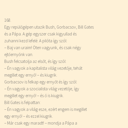
168.
Egy repülőgépen utazik Bush, Gorbacsov, Bill Gates
és a Pápa. A gép egyszer csak kigyullad és
zuhanni kezd lefelé. A pilóta így szól:
– Baj van uraim! Öten vagyunk, és csak négy
ejtőernyőnk van.
Bush felcsatolja az elsőt, és így szól:
– Én vagyok a kapitalista világ vezetője, tehát
megillet egy ernyő! – és kiugrik.
Gorbacsov is felkap egy ernyőt és így szól:
– Én vagyok a szocialista világ vezetője, így
megillet egy ernyő! – és ő is kiugrik.
Bill Gates is felpattan:
– Én vagyok a világ esze, ezért engem is megillet
egy ernyő! – és ezzel kiugrik.
– Már csak egy maradt! – mondja a Pápa a