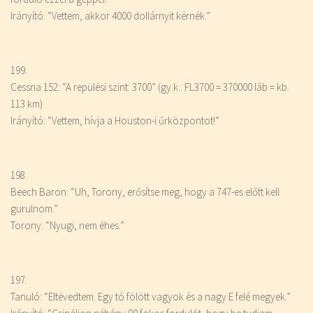
Irányító: “Vettem, akkor 4000 dollárnyit kérnék.”
199.
Cessna 152: “A repülési szint: 3700” (gy.k.: FL3700 = 370000 láb = kb.
113 km)
Irányító: “Vettem, hívja a Houston-i űrközpontot!”
198.
Beech Baron: “Uh, Torony, erősítse meg, hogy a 747-es előtt kell
gurulnom.”
Torony: “Nyugi, nem éhes.”
197.
Tanuló: “Eltévedtem. Egy tó fölött vagyok és a nagy E felé megyek.”