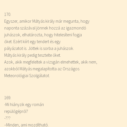
170.
Egyszer, amikor Mátyás király már megunta, hogy
naponta százával jönnek hozzá az igazmondó
juhászok, elhatározta, hogy hitelesíteni fogja
őket. Ezért kiírt egy tendert és egy
pályázatot is. Jöttek is sorba a juhászok.
Mátyás király pedig tesztelte őket.
Azok, akik megfeleltek a vizsgán elmehettek, akik nem,
azokból Mátyás megalapította az Országos
Meteorológiai Szolgálatot.
169.
-Mi hiányzik egy román
repülőgépről?
-???
–
Minden
, ami mozdítható.