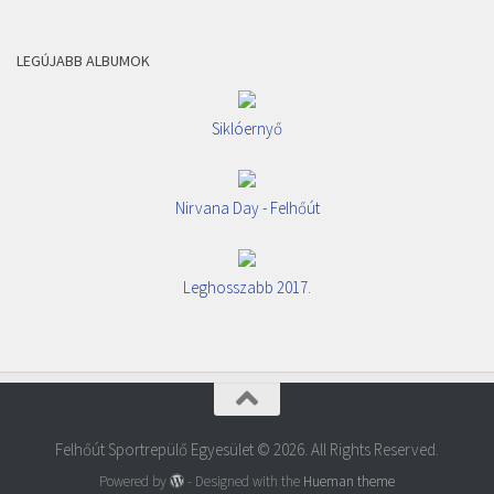
LEGÚJABB ALBUMOK
Siklóernyő
Nirvana Day - Felhőút
Leghosszabb 2017.
Felhőút Sportrepülő Egyesület © 2026. All Rights Reserved.
Powered by
- Designed with the
Hueman theme