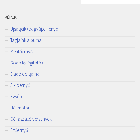
KÉPEK
Újságcikkek gyűjteménye
Tagjaink albumai
Mentőernyő
Gödöllő légifotók
Eladó dolgaink
Siklóernyő
Egyéb
Hátimotor
Célraszálló versenyek
Ejtőernyő