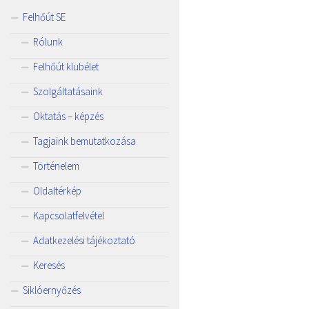
Felhőút SE
Rólunk
Felhőút klubélet
Szolgáltatásaink
Oktatás – képzés
Tagjaink bemutatkozása
Történelem
Oldaltérkép
Kapcsolatfelvétel
Adatkezelési tájékoztató
Keresés
Siklóernyőzés