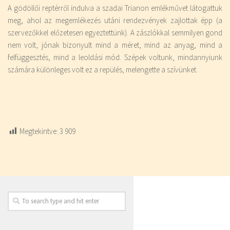
A gödöllői reptérről indulva a szadai Trianon emlékművet látogattuk
meg, ahol az megemlékezés utáni rendezvények zajlottak épp (a
szervezőkkel előzetesen egyeztettünk). A zászlókkal semmilyen gond
nem volt, jónak bizonyult mind a méret, mind az anyag, mind a
felfüggesztés, mind a leoldási mód. Szépek voltunk, mindannyiunk
számára különleges volt ez a repülés, melengette a szívünket.
Megtekintve:
3 909