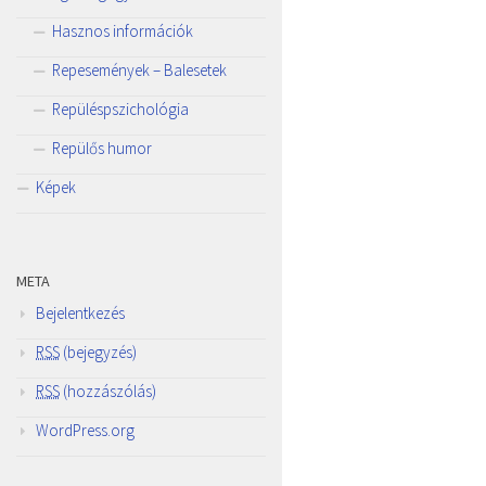
Hasznos információk
Repesemények – Balesetek
Repüléspszichológia
Repülős humor
Képek
META
Bejelentkezés
RSS
(bejegyzés)
RSS
(hozzászólás)
WordPress.org