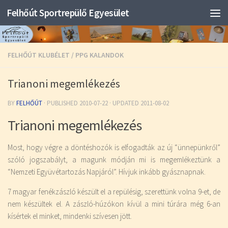
Felhőút Sportrepülő Egyesület
FELHŐÚT KLUBÉLET
/
PPG KALANDOK
Trianoni megemlékezés
BY
FELHŐÚT
· PUBLISHED
2010-07-22
· UPDATED
2011-08-02
Trianoni megemlékezés
Most, hogy végre a döntéshozók is elfogadták az új “ünnepünkről”
szóló jogszabályt, a magunk módján mi is megemlékeztünk a
“Nemzeti Együvétartozás Napjáról”. Hívjuk inkább gyásznapnak.
7 magyar fenékzászló készült el a repülésig, szerettünk volna 9-et, de
nem készültek el. A zászló-húzókon kívül a mini túrára még 6-an
kísértek el minket, mindenki szívesen jött.