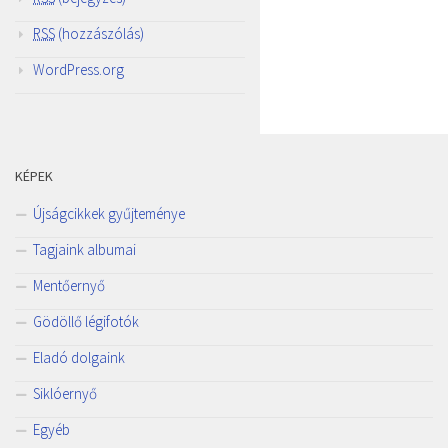
RSS
(hozzászólás)
WordPress.org
KÉPEK
Újságcikkek gyűjteménye
Tagjaink albumai
Mentőernyő
Gödöllő légifotók
Eladó dolgaink
Siklóernyő
Egyéb