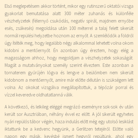
Első meglepetésem akkor történt, mikor egy rutinszerű oktatói vizsga
gyakorlat bemutatása alatt 300 méter zuhanás és különféle
vészhelyzetek (félernyő csukódás, negatív spirál, majdnem ernyőbe
esés, zsákesés) megoldása után 100 méterrel a talaj felett sikerült
normál repülési helyzetbe hoznom az ernyőt. A szemlélődők a földről
úgy ítélték meg, hogy legalább négy alkalommal lehetett volna okom
kidobni a mentőernyőt. Én azonban úgy éreztem, hogy elég a
magasságom ahhoz, hogy megoldjam a vészhelyzetek sokaságát.
Magát a mutatványokat személy szerint élveztem. Este azonban a
tornaterem gyűrűjén lógva és lengve a beülőmben nem sikerült
kidobnom a mentőernyőt, amire már előtte délután is szükségem lett
volna. Az okokat vizsgálva megállapítottuk, a tépőzár porral és
vízzel keveredve oldhatatlanná válik.
A következő, és lelkileg eléggé megrázó eseményre sok-sok év után
került sor Ausztriában, néhány évvel ez előtt. A jól sikerült egyhetes
nyári repülős tábor végén, haza indulás előtt még egy utolsó lesiklást
iktattunk be a kedvenc hegyünk, a Gerlitzen tetejéről. Előtte való
napon egy másik, kevésbé ismert hegyről repültünk, ahol egy