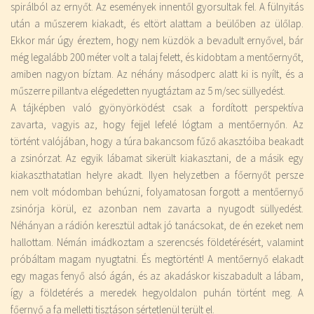
spirálból az ernyőt. Az események innentől gyorsultak fel. A fülnyitás
után a műszerem kiakadt, és eltört alattam a beülőben az ülőlap.
Ekkor már úgy éreztem, hogy nem küzdök a bevadult ernyővel, bár
még legalább 200 méter volt a talaj felett, és kidobtam a mentőernyőt,
amiben nagyon bíztam. Az néhány másodperc alatt ki is nyílt, és a
műszerre pillantva elégedetten nyugtáztam az 5 m/sec süllyedést.
A tájképben való gyönyörködést csak a fordított perspektíva
zavarta, vagyis az, hogy fejjel lefelé lógtam a mentőernyőn. Az
történt valójában, hogy a túra bakancsom fűző akasztóiba beakadt
a zsinórzat. Az egyik lábamat sikerült kiakasztani, de a másik egy
kiakaszthatatlan helyre akadt. Ilyen helyzetben a főernyőt persze
nem volt módomban behúzni, folyamatosan forgott a mentőernyő
zsinórja körül, ez azonban nem zavarta a nyugodt süllyedést.
Néhányan a rádión keresztül adtak jó tanácsokat, de én ezeket nem
hallottam. Némán imádkoztam a szerencsés földetérésért, valamint
próbáltam magam nyugtatni. És megtörtént! A mentőernyő elakadt
egy magas fenyő alsó ágán, és az akadáskor kiszabadult a lábam,
így a földetérés a meredek hegyoldalon puhán történt meg. A
főernyő a fa melletti tisztáson sértetlenül terült el.