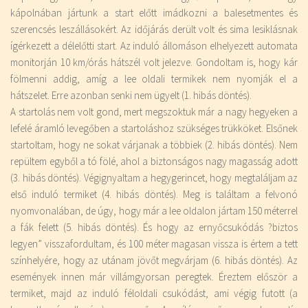
kápolnában jártunk a start előtt imádkozni a balesetmentes és
szerencsés leszállásokért. Az időjárás derült volt és sima lesiklásnak
ígérkezett a délelőtti start. Az induló állomáson elhelyezett automata
monitorján 10 km/órás hátszél volt jelezve. Gondoltam is, hogy kár
fölmenni addig, amíg a lee oldali termikek nem nyomják el a
hátszelet. Erre azonban senki nem ügyelt (1. hibás döntés).
A startolás nem volt gond, mert megszoktuk már a nagy hegyeken a
lefelé áramló levegőben a startoláshoz szükséges trükköket. Elsőnek
startoltam, hogy ne sokat várjanak a többiek (2. hibás döntés). Nem
repültem egyből a tó fölé, ahol a biztonságos nagy magasság adott
(3. hibás döntés). Végignyaltam a hegygerincet, hogy megtaláljam az
első induló termiket (4. hibás döntés). Meg is találtam a felvonó
nyomvonalában, de úgy, hogy már a lee oldalon jártam 150 méterrel
a fák felett (5. hibás döntés). És hogy az ernyőcsukódás ?biztos
legyen” visszafordultam, és 100 méter magasan vissza is értem a tett
színhelyére, hogy az utánam jövőt megvárjam (6. hibás döntés). Az
események innen már villámgyorsan peregtek. Éreztem először a
termiket, majd az induló féloldali csukódást, ami végig futott (a