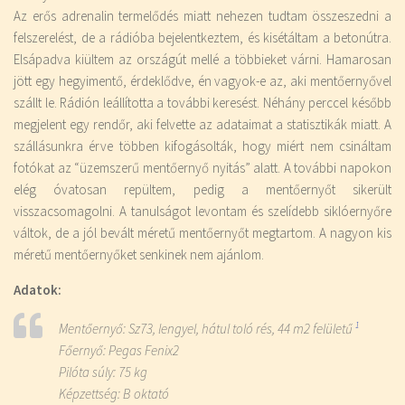
Az erős adrenalin termelődés miatt nehezen tudtam összeszedni a
felszerelést, de a rádióba bejelentkeztem, és kisétáltam a betonútra.
Elsápadva kiültem az országút mellé a többieket várni. Hamarosan
jött egy hegyimentő, érdeklődve, én vagyok-e az, aki mentőernyővel
szállt le. Rádión leállította a további keresést. Néhány perccel később
megjelent egy rendőr, aki felvette az adataimat a statisztikák miatt. A
szállásunkra érve többen kifogásolták, hogy miért nem csináltam
fotókat az “üzemszerű mentőernyő nyitás” alatt. A további napokon
elég óvatosan repültem, pedig a mentőernyőt sikerült
visszacsomagolni. A tanulságot levontam és szelídebb siklóernyőre
váltok, de a jól bevált méretű mentőernyőt megtartom. A nagyon kis
méretű mentőernyőket senkinek nem ajánlom.
Adatok:
Mentőernyő: Sz73, lengyel, hátul toló rés, 44 m2 felületű
1
Főernyő: Pegas Fenix2
Pilóta súly: 75 kg
Képzettség: B oktató