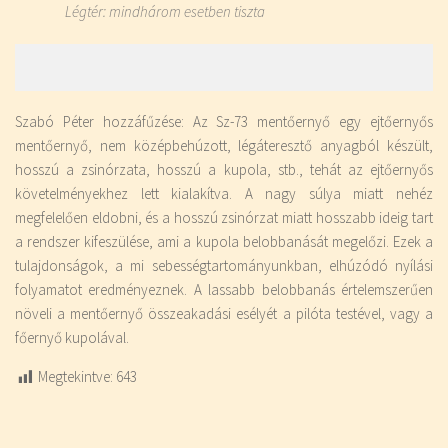
Légtér: mindhárom esetben tiszta
Szabó Péter hozzáfűzése: Az Sz-73 mentőernyő egy ejtőernyős
mentőernyő, nem középbehúzott, légáteresztő anyagból készült,
hosszú a zsinórzata, hosszú a kupola, stb., tehát az ejtőernyős
követelményekhez lett kialakítva. A nagy súlya miatt nehéz
megfelelően eldobni, és a hosszú zsinórzat miatt hosszabb ideig tart
a rendszer kifeszülése, ami a kupola belobbanását megelőzi. Ezek a
tulajdonságok, a mi sebességtartományunkban, elhúzódó nyílási
folyamatot eredményeznek. A lassabb belobbanás értelemszerűen
növeli a mentőernyő összeakadási esélyét a pilóta testével, vagy a
főernyő kupolával.
Megtekintve:
643