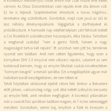
A következő mentőernyős földet érésre már csak másfél évet kellett
várnom. Az Olasz Dolomitokban való repülés évek óta álmom volt.
Ez be is teljesült. Szeptemberben érkeztünk a havas hágóhoz,
termikekre alig számítottunk. Gondoltuk, majd csak javul az idő és
lesz néhány élményrepülésünk. Végigjártuk a starthelyeket és
próbálkoztunk. A harmadik nap estefelé teljesen zárt felhőzet mellett
a Col Rodelláról szándékoztam hazarepülni, Alba faluba. Tartottam
a megtanult szabályt: “nem a gerinc fölött, hanem a nagy
magasságot tartva kell repülni”. Itt azonban nem jött be, termiknek
nyomát sem találtam. Amit nem vettem figyelembe, hogy ezen a
környéken DHV 2-3 ernyővel nem célszerű repülni, valamint az sem
tudatosult bennem, hogy az ernyőm féloldali csukás következtében
“könnyen beugrik” a merülő spirálba. Ezt a megállapítást ugyan már
hallottam baráti beszélgetésben, de nem hittem el.
Tehát folytattam siklásomat kijelölt célom felé. Amikor a Belvedere
előtt jártam, valószínűleg völgy szél által keltett szélnyírás becsukta
az ernyőm felét, amit rendben megfogtam. A követező pillanatban
már a csukott fülű spirálban találtam magam, és 7 m/sec sebességgel
merültem. Gondoltam, semmi baj, kinyitom a fület és kiveszem a