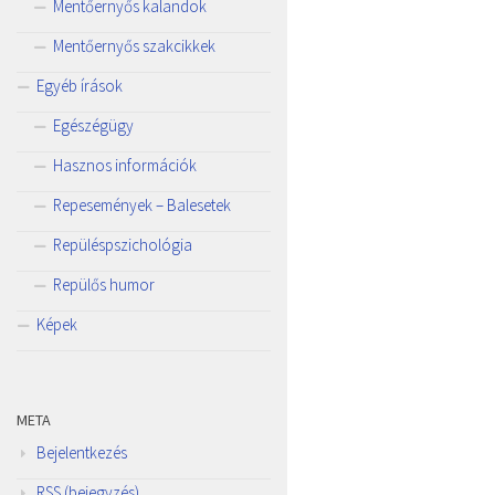
Mentőernyős kalandok
Mentőernyős szakcikkek
Egyéb írások
Egészégügy
Hasznos információk
Repesemények – Balesetek
Repüléspszichológia
Repülős humor
Képek
META
Bejelentkezés
RSS
(bejegyzés)