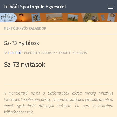
Felhőút Sportrepülő Egyesület
MENTŐERNYŐS KALANDOK
Sz-73 nyitások
BY
FELHŐÚT
· PUBLISHED
2018-06-15
· UPDATED
2018-06-15
Sz-73 nyitások
A mentőernyő nyitás a siklóernyősök között mindig misztikus
történetek ködébe burkolózik. Az ugróernyőzésben jártasak azonban
ennek gyakorlását próbálják erősíteni. Én sem foglalkoztam
különösebben vele.