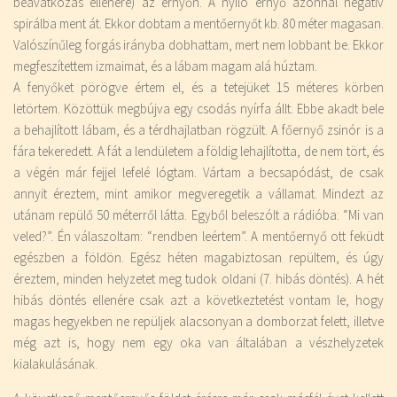
beavatkozás ellenére) az ernyőn. A nyíló ernyő azonnal negatív
spirálba ment át. Ekkor dobtam a mentőernyőt kb. 80 méter magasan.
Valószínűleg forgás irányba dobhattam, mert nem lobbant be. Ekkor
megfeszítettem izmaimat, és a lábam magam alá húztam.
A fenyőket pörögve értem el, és a tetejüket 15 méteres körben
letörtem. Közöttük megbújva egy csodás nyírfa állt. Ebbe akadt bele
a behajlított lábam, és a térdhajlatban rögzült. A főernyő zsinór is a
fára tekeredett. A fát a lendületem a földig lehajlította, de nem tört, és
a végén már fejjel lefelé lógtam. Vártam a becsapódást, de csak
annyit éreztem, mint amikor megveregetik a vállamat. Mindezt az
utánam repülő 50 méterről látta. Egyből beleszólt a rádióba: “Mi van
veled?”. Én válaszoltam: “rendben leértem”. A mentőernyő ott feküdt
egészben a földön. Egész héten magabiztosan repültem, és úgy
éreztem, minden helyzetet meg tudok oldani (7. hibás döntés). A hét
hibás döntés ellenére csak azt a következtetést vontam le, hogy
magas hegyekben ne repüljek alacsonyan a domborzat felett, illetve
még azt is, hogy nem egy oka van általában a vészhelyzetek
kialakulásának.