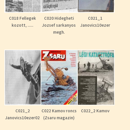
C018 Fellegek
C020 Hidegheti
C021_1
kozott, .....
Jozsef sarkanyos
Janovics10ezer
megh.
C021_2
C022 Kamov roncs
C022_2 Kamov
Janovics10ezer02
(Zsaru magazin)