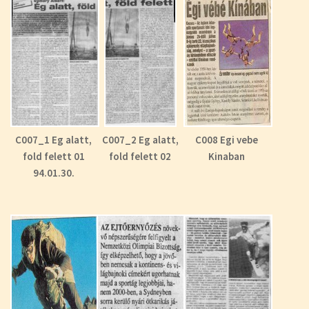
C007_1 Eg alatt,
C007_2 Eg alatt,
C008 Egi vebe
fold felett 01
fold felett 02
Kinaban
94.01.30.