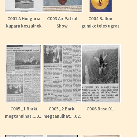
C001 A Hungaria
C003 Air Patrol
C004 Ballon
kupara keszulnek
Show
gumikoteles ugras
C005_1 Barki
C005_2 Barki
C006 Base 01.
megtanulhat....01.
megtanulhat....02.