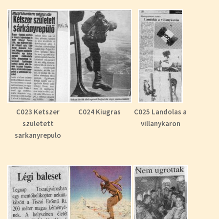
C023 Ketszer
C024 Kiugras
C025 Landolas a
szuletett
villanykaron
sarkanyrepulo