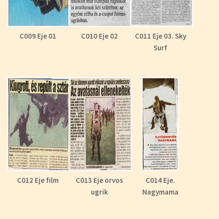
C009 Eje 01
C010 Eje 02
C011 Eje 03. Sky
Surf
C012 Eje film
C013 Eje orvos
C014 Eje.
ugrik
Nagymama