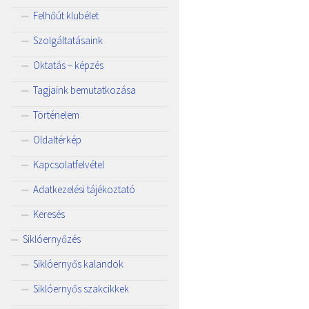
Felhőút klubélet
Szolgáltatásaink
Oktatás – képzés
Tagjaink bemutatkozása
Történelem
Oldaltérkép
Kapcsolatfelvétel
Adatkezelési tájékoztató
Keresés
Siklóernyőzés
Siklóernyős kalandok
Siklóernyős szakcikkek