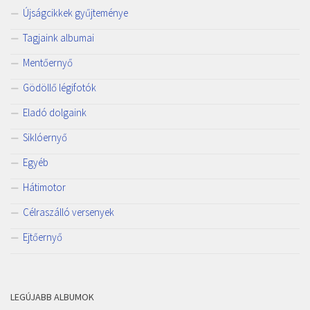
Újságcikkek gyűjteménye
Tagjaink albumai
Mentőernyő
Gödöllő légifotók
Eladó dolgaink
Siklóernyő
Egyéb
Hátimotor
Célraszálló versenyek
Ejtőernyő
LEGÚJABB ALBUMOK