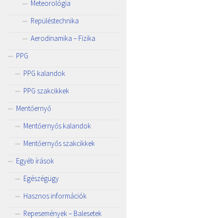
Meteorológia
Repüléstechnika
Aerodinamika – Fizika
PPG
PPG kalandok
PPG szakcikkek
Mentőernyő
Mentőernyős kalandok
Mentőernyős szakcikkek
Egyéb írások
Egészégügy
Hasznos információk
Repesemények – Balesetek