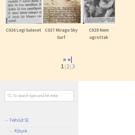
C026 Legi baleset
C027 Mirage Sky
C028 Nem
Surf
ugrottak
»
»|
1
2
3
|
|
Felhőút SE
Rólunk