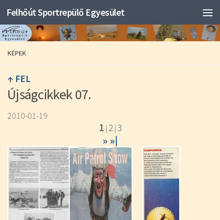
Felhőút Sportrepülő Egyesület
KÉPEK
↑ FEL
Újságcikkek 07.
2010-01-19
1
2
3
|
|
»
»|