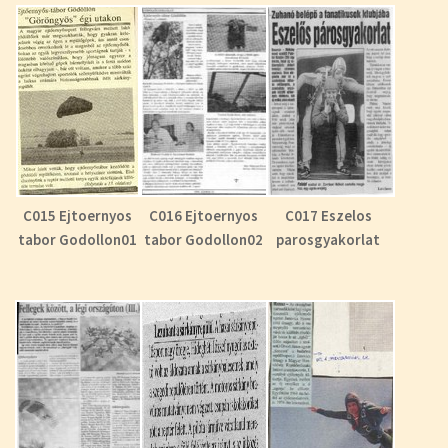
C015 Ejtoernyos
C016 Ejtoernyos
C017 Eszelos
tabor Godollon01
tabor Godollon02
parosgyakorlat