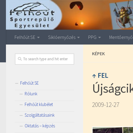
Felhőút SE
Siklóernyőzés
PPG
Mentőernyő
KÉPEK
↑ FEL
Felhőút SE
Újságci
Rólunk
2009-12-27
Felhőút klubélet
Szolgáltatásaink
Oktatás – képzés