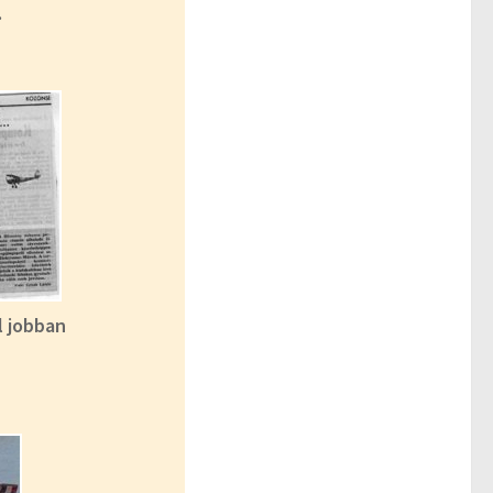
.
l jobban