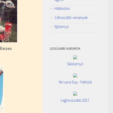
Hátimotor
Célraszálló versenyek
Ejtőernyő
llezes
LEGÚJABB ALBUMOK
Siklóernyő
Nirvana Day - Felhőút
Leghosszabb 2017.