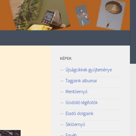
KÉPEK
Újságcikkek gyűjteménye
Tagjaink albumai
Mentőernyő
Gödöllő légifotók
Eladó dolgaink
Siklóernyő
Egyéb