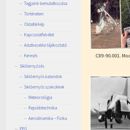
Tagjaink bemutatkozása
Történelem
Oldaltérkép
Kapcsolatfelvétel
Adatkezelési tájékoztató
C89-90.001. Mo
Keresés
Siklóernyőzés
Siklóernyős kalandok
Siklóernyős szakcikkek
Meteorológia
Repüléstechnika
Aerodinamika – Fizika
PPG