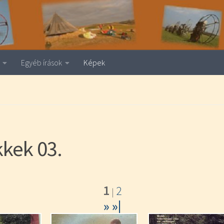
Egyéb írások
Képek
kkek 03.
1
2
|
»
»|