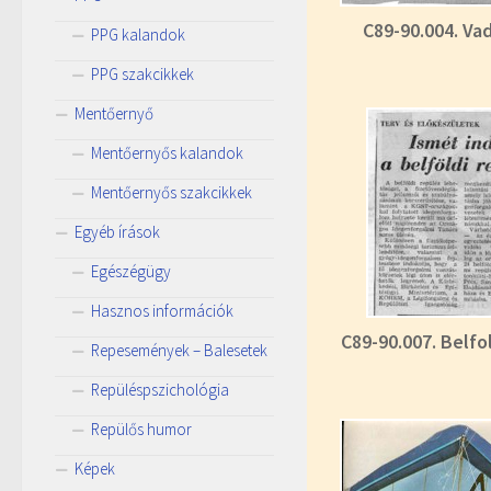
C89-90.004. Va
PPG kalandok
PPG szakcikkek
Mentőernyő
Mentőernyős kalandok
Mentőernyős szakcikkek
Egyéb írások
Egészégügy
Hasznos információk
C89-90.007. Belfo
Repesemények – Balesetek
Repüléspszichológia
Repülős humor
Képek