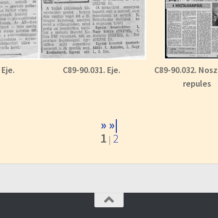
 Eje.
C89-90.031. Eje.
C89-90.032. Nosz
repules
»
»|
1
2
|