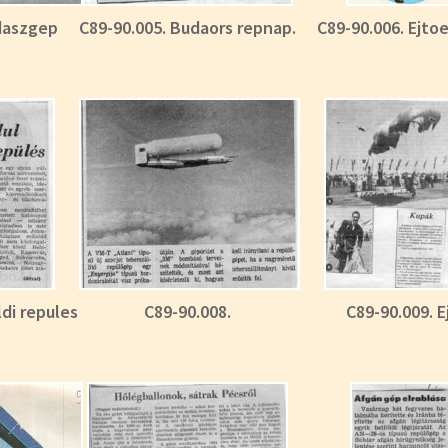
daszgep
C89-90.005. Budaors repnap.
C89-90.006. Ejto
ldi repules
C89-90.008.
C89-90.009. E