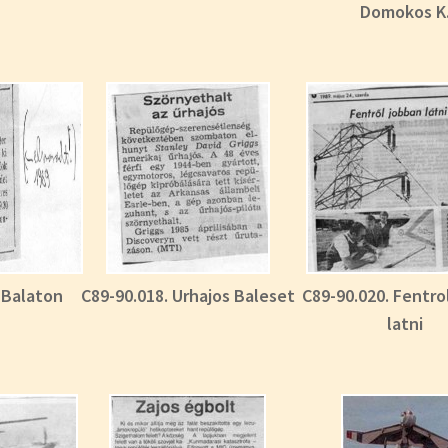
Domokos K
. Balaton
C89-90.018. Urhajos Baleset
C89-90.020. Fentro
latni