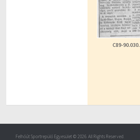
C89-90.030.
Felhőút Sportrepülő Egyesület © 2026. All Rights Reserved.