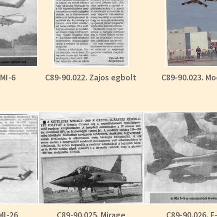
 MI-6
C89-90.022. Zajos egbolt
C89-90.023. Mo
MI-26
C89-90.025. Mirage
C89-90.026. F