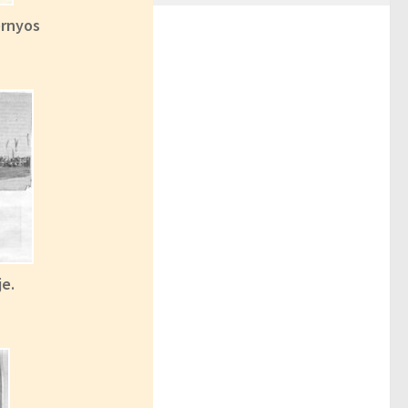
ernyos
je.