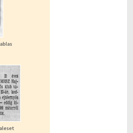
rablas
Baleset