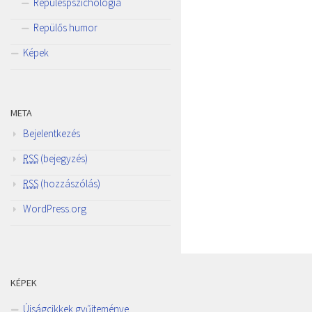
Repüléspszichológia
Repülős humor
Képek
META
Bejelentkezés
RSS
(bejegyzés)
RSS
(hozzászólás)
WordPress.org
KÉPEK
Újságcikkek gyűjteménye