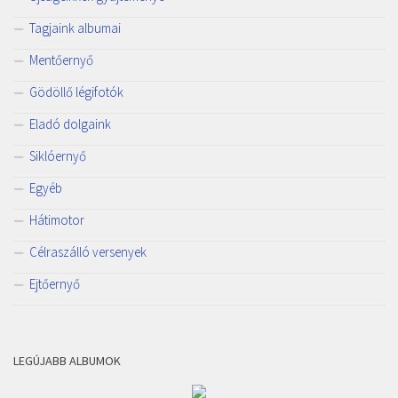
Tagjaink albumai
Mentőernyő
Gödöllő légifotók
Eladó dolgaink
Siklóernyő
Egyéb
Hátimotor
Célraszálló versenyek
Ejtőernyő
LEGÚJABB ALBUMOK