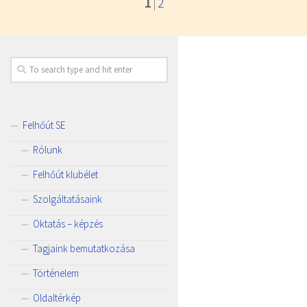
1
2
|
Felhőút SE
Rólunk
Felhőút klubélet
Szolgáltatásaink
Oktatás – képzés
Tagjaink bemutatkozása
Történelem
Oldaltérkép