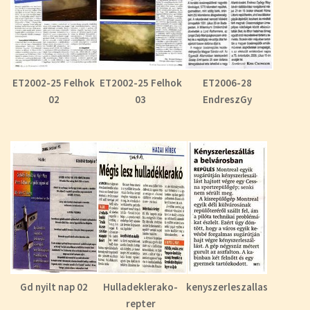
ET2002-25 Felhok
ET2002-25 Felhok
ET2006-28
02
03
EndreszGy
Gd nyilt nap 02
Hulladeklerako-
kenyszerleszallas
repter