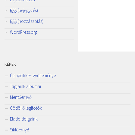
RSS
(bejegyzés)
RSS
(hozzászólás)
WordPress.org
KÉPEK
Újságcikkek gyűjteménye
Tagjaink albumai
Mentőernyő
Gödöllő légifotók
Eladó dolgaink
Siklóernyő