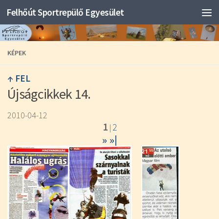
Felhőút Sportrepülő Egyesület
KÉPEK
↑ FEL
Újságcikkek 14.
2010-04-12
1
2
|
»
»|