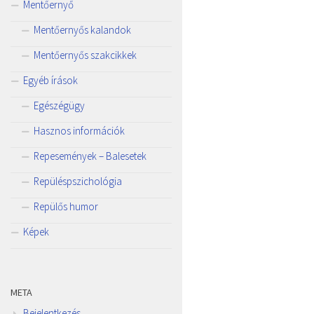
Mentőernyő
Mentőernyős kalandok
Mentőernyős szakcikkek
Egyéb írások
Egészégügy
Hasznos információk
Repesemények – Balesetek
Repüléspszichológia
Repülős humor
Képek
META
Bejelentkezés