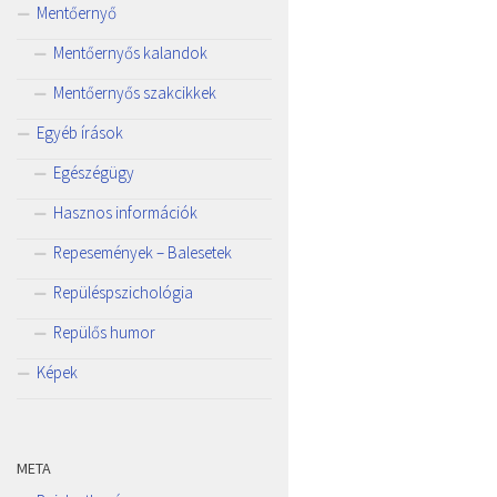
Mentőernyő
Mentőernyős kalandok
Mentőernyős szakcikkek
Egyéb írások
Egészégügy
Hasznos információk
Repesemények – Balesetek
Repüléspszichológia
Repülős humor
Képek
META