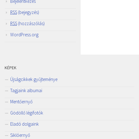
Bejelentkezés
RSS
(bejegyzés)
RSS
(hozzászólás)
WordPress.org
KÉPEK
Újságcikkek gyűjteménye
Tagjaink albumai
Mentőernyő
Gödöllő légifotók
Eladó dolgaink
Siklóernyő