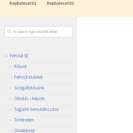
Repbaleset01
Repbaleset02
Felhőút SE
Rólunk
Felhőút klubélet
Szolgáltatásaink
Oktatás – képzés
Tagjaink bemutatkozása
Történelem
Oldaltérkép