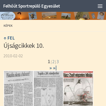
Felhőút Sportrepülő Egyesület
KÉPEK
↑ FEL
Újságcikkek 10.
2010-02-02
1
2
3
|
|
»
»|