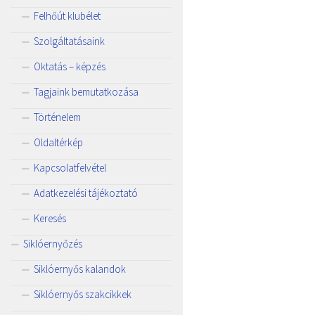
Felhőút klubélet
Szolgáltatásaink
Oktatás – képzés
Tagjaink bemutatkozása
Történelem
Oldaltérkép
Kapcsolatfelvétel
Adatkezelési tájékoztató
Keresés
Siklóernyőzés
Siklóernyős kalandok
Siklóernyős szakcikkek