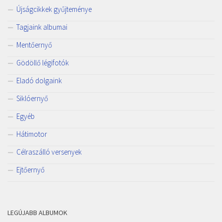
Újságcikkek gyűjteménye
Tagjaink albumai
Mentőernyő
Gödöllő légifotók
Eladó dolgaink
Siklóernyő
Egyéb
Hátimotor
Célraszálló versenyek
Ejtőernyő
LEGÚJABB ALBUMOK