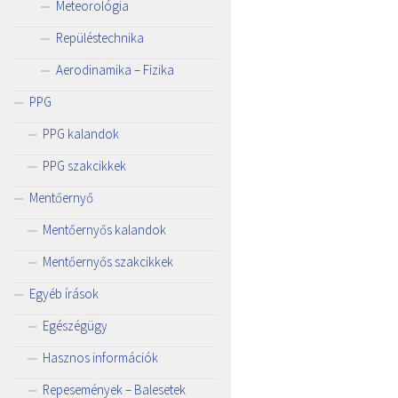
Meteorológia
Repüléstechnika
Aerodinamika – Fizika
PPG
PPG kalandok
PPG szakcikkek
Mentőernyő
Mentőernyős kalandok
Mentőernyős szakcikkek
Egyéb írások
Egészégügy
Hasznos információk
Repesemények – Balesetek