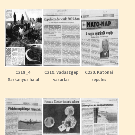
C218_4.
C219. Vadaszgep
C220. Katonai
Sarkanyos halal
vasarlas
repules