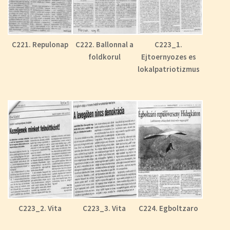
C221. Repulonap
C222. Ballonnal a
C223_1.
foldkorul
Ejtoernyozes es
lokalpatriotizmus
C223_2. Vita
C223_3. Vita
C224. Egboltzaro