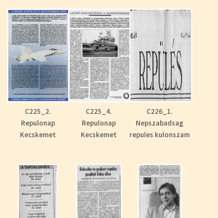
C225_2.
C225_4.
C226_1.
Repulonap
Repulonap
Nepszabadsag
Kecskemet
Kecskemet
repules kulonszam