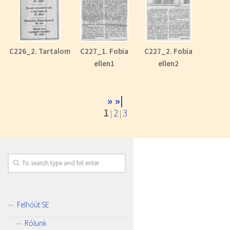
C226_2. Tartalom
C227_1. Fobia
C227_2. Fobia
ellen1
ellen2
»
»|
1
2
3
|
|
Felhőút SE
Rólunk