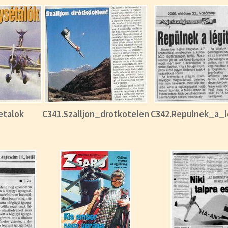
etalok
C341.Szalljon_drotkotelen
C342.Repulnek_a_le