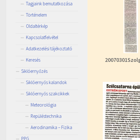
Tagjaink bemutatkozása
Történelem
Oldaltérkép
Kapcsolatfelvétel
Adatkezelési tájékoztató
20070301Szol
Keresés
Siklóernyőzés
Siklóernyős kalandok
Siklóernyős szakcikkek
Meteorológia
Repüléstechnika
Aerodinamika – Fizika
PPG