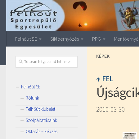
Felhőút SE
Siklóernyőzés
PPG
Mentőernyő
KÉPEK
↑ FEL
Felhőút SE
Újságci
Rólunk
2010-03-30
Felhőút klubélet
Szolgáltatásaink
Oktatás – képzés