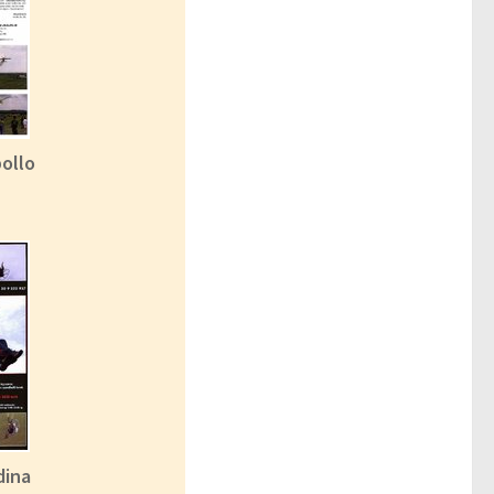
ollo
dina