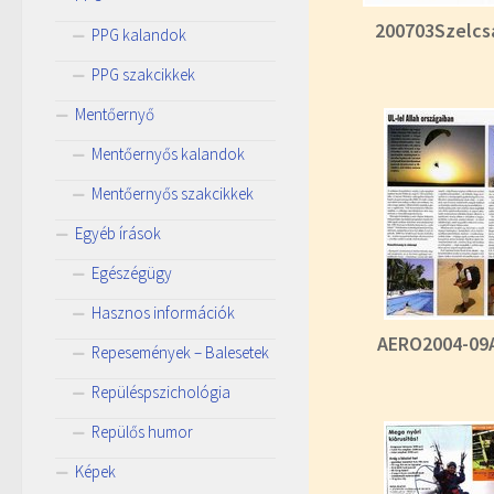
200703Szelcs
PPG kalandok
PPG szakcikkek
Mentőernyő
Mentőernyős kalandok
Mentőernyős szakcikkek
Egyéb írások
Egészégügy
Hasznos információk
AERO2004-09
Repesemények – Balesetek
Repüléspszichológia
Repülős humor
Képek