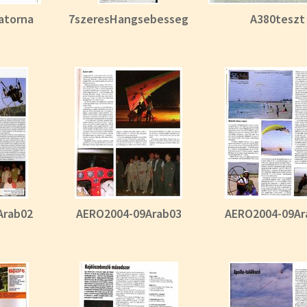
atorna
7szeresHangsebesseg
A380teszt
Arab02
AERO2004-09Arab03
AERO2004-09Ar