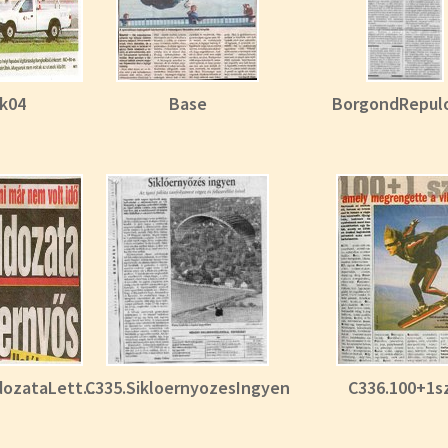
kk04
Base
BorgondRepul
ozataLett...
C335.SikloernyozesIngyen
C336.100+1s