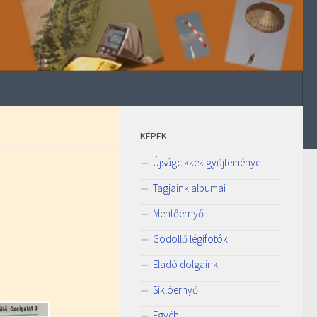
KÉPEK
Újságcikkek gyűjteménye
Tagjaink albumai
Mentőernyő
Gödöllő légifotók
Eladó dolgaink
Siklóernyő
Egyéb