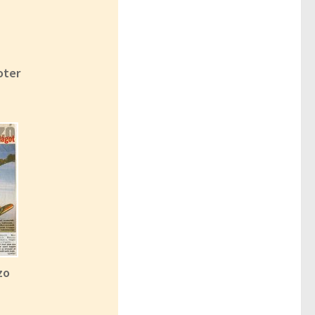
oter
zo