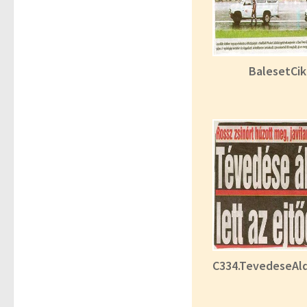
BalesetCi
C334.TevedeseAld