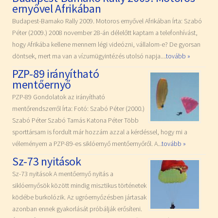
ernyővel Afrikában
Budapest-Bamako Rally 2009. Motoros ernyővel Afrikában Írta: Szabó
Péter (2009.) 2008 november 28-án délelőtt kaptam a telefonhívást,
hogy Afrikába kellene mennem légi videózni, vállalom-e? De gyorsan
döntsek, mert ma van a vízumügyintézés utolsó napja....
tovább »
PZP-89 irányítható
mentőernyő
PZP-89 Gondolatok az irányítható
mentőrendszerről Írta: Fotó: Szabó Péter (2000.)
Szabó Péter Szabó Tamás Katona Péter Több
sporttársam is fordult már hozzám azzal a kérdéssel, hogy mi a
véleményem a PZP-89-es siklóernyő mentőernyőről. A...
tovább »
Sz-73 nyitások
Sz-73 nyitások A mentőernyő nyitás a
siklóernyősök között mindig misztikus történetek
ködébe burkolózik. Az ugróernyőzésben jártasak
azonban ennek gyakorlását próbálják erősíteni.