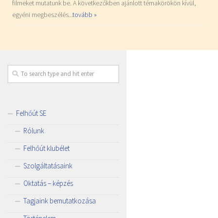
filmeket mutatunk be. A következőkben ajánlott témakörökön kívül,
egyéni megbeszélés...
tovább »
Felhőút SE
Rólunk
Felhőút klubélet
Szolgáltatásaink
Oktatás – képzés
Tagjaink bemutatkozása