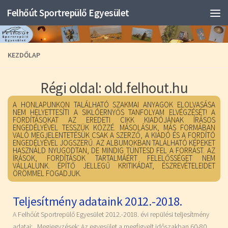
Felhőút Sportrepülő Egyesület
KEZDŐLAP
Régi oldal: old.felhout.hu
A HONLAPUNKON TALÁLHATÓ SZAKMAI ANYAGOK ELOLVASÁSA
NEM HELYETTESÍTI A SIKLÓERNYŐS TANFOLYAM ELVÉGZÉSÉT! A
FORDÍTÁSOKAT AZ EREDETI CIKK KIADÓJÁNAK ÍRÁSOS
ENGEDÉLYÉVEL TESSZÜK KÖZZÉ. MÁSOLÁSUK, MÁS FORMÁBAN
VALÓ MEGJELENTETÉSÜK CSAK A SZERZŐ, A KIADÓ ÉS A FORDÍTÓ
ENGEDÉLYÉVEL JOGSZERŰ. AZ ALBUMOKBAN TALÁLHATÓ KÉPEKET
HASZNÁLD NYUGODTAN, DE MINDIG TÜNTESD FEL A FORRÁST. AZ
ÍRÁSOK, FORDÍTÁSOK TARTALMÁÉRT FELELŐSSÉGET NEM
VÁLLALUNK. ÉPÍTŐ JELLEGŰ KRITIKÁDAT, ÉSZREVÉTELEIDET
ÖRÖMMEL FOGADJUK.
Teljesítmény adataink 2012.-2018.
A Felhőút Sportrepülő Egyesület 2012.-2018. évi repülési teljesítmény
adatai: Megjegyzések: Az egyesület a megfigyelt időszakban 60-80