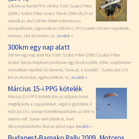
106 km-es hurok PPG-vel Írta: Fotó: Szabó Péter
(2004.) Szabó Péter Szabó Tamás 2004.06.23-án
sikerült az első 100 km feletti hátimotoros
távrepülésünk. Légvonalban 106 km-t, GPS szerint 120 km-t repültünk,
hárman, zárt útvonalon. Az...
tovább »
300km egy nap alatt
300 km egy nap alatt Írta: Fotó: Szabó Péter (2005.) Szabó Péter
Szabó Tamás Majdnem pontosan egy évvel ezelőtt, 2004. szeptember
másodikán repültük Öcsémmel, Tomival, a Gödöllő – Szekszárd 170
km-es útvonalat, egyhuzamban. Az...
tovább »
Március 15-i PPG kötelék
Március 15-i PPG kötelék Bár az időjárás kissé
megtépázta a csapatainkat, végül is győztünk. A
március 15-i, ünnepi kötelékrepülésünk az idén is
sikeres volt. Sokan nem jöttek el, mert
elbizonytalanította őket az előző napi...
tovább »
Budapest-Bamako Rally 2009. Motoros