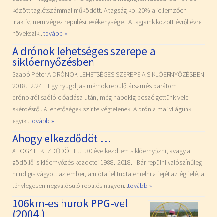
közöttitaglétszámmal működött. A tagság kb. 20%-a jellemzően
inaktív, nem végez repülésitevékenységet. A tagjaink között évről évre
növekszik...
tovább »
A drónok lehetséges szerepe a
siklóernyőzésben
Szabó Péter A DRÓNOK LEHETSÉGES SZEREPE A SIKLÓERNYŐZÉSBEN
2018.12.24. Egy nyugdíjas mérnök repülőtársamés barátom
drónokról szóló előadása után, még napokig beszélgettünk vele
akérdésről. A lehetőségek szinte végtelenek. A drón a mai világunk
egyik...
tovább »
Ahogy elkezdődöt …
AHOGY ELKEZDŐDÖTT … 30 éve kezdtem siklóernyőzni, avagy a
gödöllői siklóernyőzés kezdetei 1988.-2018. Bár repülni valószínűleg
mindigis vágyott az ember, amióta fel tudta emelni a fejét az ég felé, a
ténylegesenmegvalósuló repülés nagyon...
tovább »
106km-es hurok PPG-vel
(2004.)