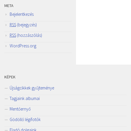
META
Bejelentkezés
RSS
(bejegyzés)
RSS
(hozzászólás)
WordPress.org
KÉPEK
Újságcikkek gyűjteménye
Tagjaink albumai
Mentőernyő
Gödöllő légifotók
Eladó dolgaink