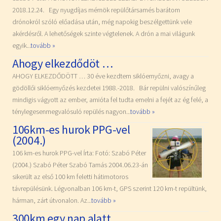
2018.12.24. Egy nyugdíjas mérnök repülőtársamés barátom
drónokról szóló előadása után, még napokig beszélgettünk vele
akérdésről. A lehetőségek szinte végtelenek. A drón a mai világunk
egyik...
tovább »
Ahogy elkezdődöt …
AHOGY ELKEZDŐDÖTT … 30 éve kezdtem siklóernyőzni, avagy a
gödöllői siklóernyőzés kezdetei 1988.-2018. Bár repülni valószínűleg
mindigis vágyott az ember, amióta fel tudta emelni a fejét az ég felé, a
ténylegesenmegvalósuló repülés nagyon...
tovább »
106km-es hurok PPG-vel
(2004.)
106 km-es hurok PPG-vel Írta: Fotó: Szabó Péter
(2004.) Szabó Péter Szabó Tamás 2004.06.23-án
sikerült az első 100 km feletti hátimotoros
távrepülésünk. Légvonalban 106 km-t, GPS szerint 120 km-t repültünk,
hárman, zárt útvonalon. Az...
tovább »
300km egy nap alatt