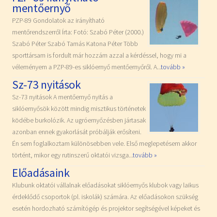
mentőernyő
PZP-89 Gondolatok az irányítható
mentőrendszerről Írta: Fotó: Szabó Péter (2000.)
Szabó Péter Szabó Tamás Katona Péter Több
sporttársam is fordult már hozzám azzal a kérdéssel, hogy mi a
véleményem a PZP-89-es siklóernyő mentőernyőről. A...
tovább »
Sz-73 nyitások
Sz-73 nyitások A mentőernyő nyitás a
siklóernyősök között mindig misztikus történetek
ködébe burkolózik. Az ugróernyőzésben jártasak
azonban ennek gyakorlását próbálják erősíteni.
Én sem foglalkoztam különösebben vele. Első meglepetésem akkor
történt, mikor egy rutinszerű oktatói vizsga...
tovább »
Előadásaink
Klubunk oktatói vállalnak előadásokat siklóernyős klubok vagy laikus
érdeklődő csoportok (pl. iskolák) számára. Az előadásokon szükség
esetén hordozható számítógép és projektor segítségével képeket és