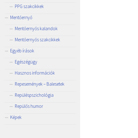
PPG szakcikkek
Mentőernyő
Mentőernyős kalandok
Mentőernyős szakcikkek
Egyéb írások
Egészégügy
Hasznos információk
Repesemények – Balesetek
Repüléspszichológia
Repülős humor
Képek