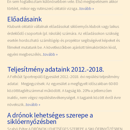
Én sem foglalkoztam különösebben vele. Első meglepetésem akkor
történt, mikor egy rutinszerű oktatói vizsga...
tovább »
Előadásaink
Klubunk oktatói vállalnak előadásokat siklóernyős klubok vagy laikus
érdeklődő csoportok (pl. iskolák) számára. Az előadásokon szükség
esetén hordozható számítógép és projektor segítségével képeket és
filmeket mutatunk be. A következőkben ajánlott témakörökön kívül,
egyéni megbeszélés...
tovább »
Teljesítmény adataink 2012.-2018.
A Felhőút Sportrepülő Egyesület 2012.-2018. évi repülési teljesítmény
adatai: Megjegyzések: Az egyesület a megfigyelt időszakban 60-80
közöttitaglétszámmal működött. A tagság kb. 20%-a jellemzően
inaktív, nem végez repülésitevékenységet. A tagjaink között évről évre
növekszik...
tovább »
A drónok lehetséges szerepe a
siklóernyőzésben
Szabó Péter A DRÓNOK LEHETSÉGES SZEREPE A SIKLÓERNYŐZÉSBEN