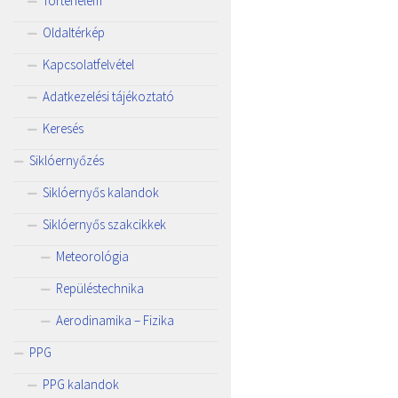
Történelem
Oldaltérkép
Kapcsolatfelvétel
Adatkezelési tájékoztató
Keresés
Siklóernyőzés
Siklóernyős kalandok
Siklóernyős szakcikkek
Meteorológia
Repüléstechnika
Aerodinamika – Fizika
PPG
PPG kalandok