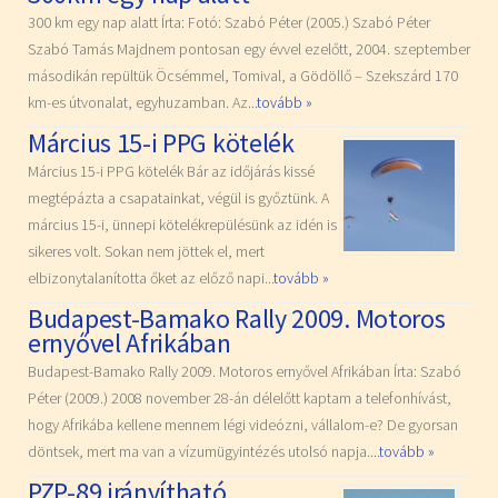
300 km egy nap alatt Írta: Fotó: Szabó Péter (2005.) Szabó Péter
Szabó Tamás Majdnem pontosan egy évvel ezelőtt, 2004. szeptember
másodikán repültük Öcsémmel, Tomival, a Gödöllő – Szekszárd 170
km-es útvonalat, egyhuzamban. Az...
tovább »
Március 15-i PPG kötelék
Március 15-i PPG kötelék Bár az időjárás kissé
megtépázta a csapatainkat, végül is győztünk. A
március 15-i, ünnepi kötelékrepülésünk az idén is
sikeres volt. Sokan nem jöttek el, mert
elbizonytalanította őket az előző napi...
tovább »
Budapest-Bamako Rally 2009. Motoros
ernyővel Afrikában
Budapest-Bamako Rally 2009. Motoros ernyővel Afrikában Írta: Szabó
Péter (2009.) 2008 november 28-án délelőtt kaptam a telefonhívást,
hogy Afrikába kellene mennem légi videózni, vállalom-e? De gyorsan
döntsek, mert ma van a vízumügyintézés utolsó napja....
tovább »
PZP-89 irányítható