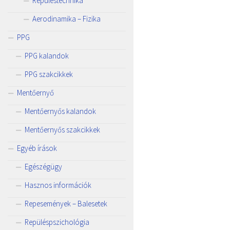
Repüléstechnika
Aerodinamika – Fizika
PPG
PPG kalandok
PPG szakcikkek
Mentőernyő
Mentőernyős kalandok
Mentőernyős szakcikkek
Egyéb írások
Egészégügy
Hasznos információk
Repesemények – Balesetek
Repüléspszichológia