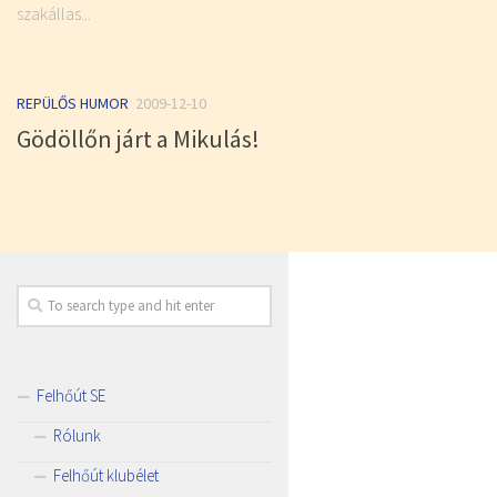
szakállas...
REPÜLŐS HUMOR
2009-12-10
Gödöllőn járt a Mikulás!
Felhőút SE
Rólunk
Felhőút klubélet