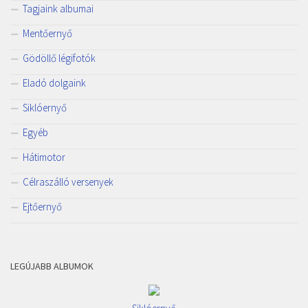
Tagjaink albumai
Mentőernyő
Gödöllő légifotók
Eladó dolgaink
Siklóernyő
Egyéb
Hátimotor
Célraszálló versenyek
Ejtőernyő
LEGÚJABB ALBUMOK