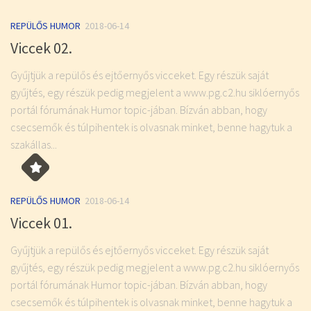
REPÜLŐS HUMOR
2018-06-14
Viccek 02.
Gyűjtjük a repülős és ejtőernyős vicceket. Egy részük saját
gyűjtés, egy részük pedig megjelent a www.pg.c2.hu siklóernyős
portál fórumának Humor topic-jában. Bízván abban, hogy
csecsemők és túlpihentek is olvasnak minket, benne hagytuk a
szakállas...
REPÜLŐS HUMOR
2018-06-14
Viccek 01.
Gyűjtjük a repülős és ejtőernyős vicceket. Egy részük saját
gyűjtés, egy részük pedig megjelent a www.pg.c2.hu siklóernyős
portál fórumának Humor topic-jában. Bízván abban, hogy
csecsemők és túlpihentek is olvasnak minket, benne hagytuk a