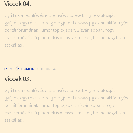
Viccek 04.
Gyűjtjük a repülős és ejtőernyős vicceket. Egy részük saját
gyűjtés, egy részük pedig megjelent a www.pg.c2.hu siklóernyős
portál fórumának Humor topic-jában. Bízván abban, hogy
csecsemők és túlpihentek is olvasnak minket, benne hagytuk a
szakállas...
REPÜLŐS HUMOR
2018-06-14
Viccek 03.
Gyűjtjük a repülős és ejtőernyős vicceket. Egy részük saját
gyűjtés, egy részük pedig megjelent a www.pg.c2.hu siklóernyős
portál fórumának Humor topic-jában. Bízván abban, hogy
csecsemők és túlpihentek is olvasnak minket, benne hagytuk a
szakállas...