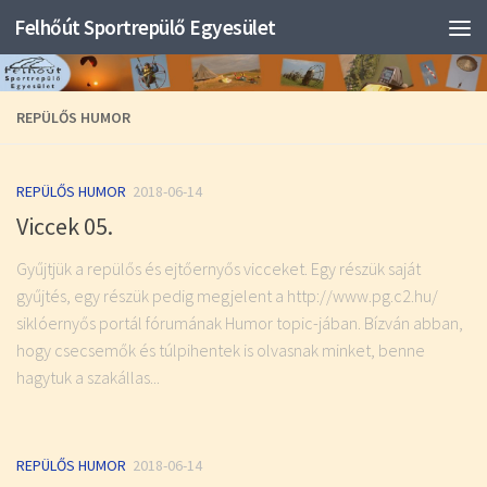
Felhőút Sportrepülő Egyesület
REPÜLŐS HUMOR
REPÜLŐS HUMOR
2018-06-14
Viccek 05.
Gyűjtjük a repülős és ejtőernyős vicceket. Egy részük saját
gyűjtés, egy részük pedig megjelent a http://www.pg.c2.hu/
siklóernyős portál fórumának Humor topic-jában. Bízván abban,
hogy csecsemők és túlpihentek is olvasnak minket, benne
hagytuk a szakállas...
REPÜLŐS HUMOR
2018-06-14