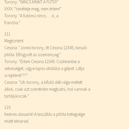
Torony: “NINCS KINNT A FUTÓ!”
XXXX: “Ismételje meg, nem értem!”
Torony: “A futómű nincs…. ó, a
francba.”
111.
Megtörtént:
Cessna: “Jones torony, itt Cessna 12345, tanuló
pilóta. Elfogyott az üzemanyag.”
Torony: “Értem Cessna 12345. Csökkentse a
sebességet, vigye lapos siklásba a gépet. Látja
a repteret???”
Cessna: “Uh..torony, a kifutó déli vége mellett
állok, csak azt szeretném megtudni, hol vannak a
tartálykocsik.”
110.
Kedves utasaink! A leszállás a pilóta betegsége
miatt elmarad.