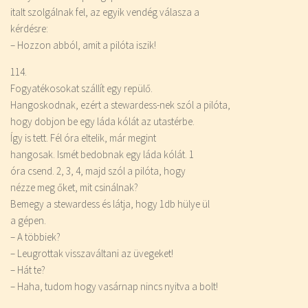
italt szolgálnak fel, az egyik vendég válasza a
kérdésre:
– Hozzon abból, amit a pilóta iszik!
114.
Fogyatékosokat szállít egy repülő.
Hangoskodnak, ezért a stewardess-nek szól a pilóta,
hogy dobjon be egy láda kólát az utastérbe.
Így is tett. Fél óra eltelik, már megint
hangosak. Ismét bedobnak egy láda kólát. 1
óra csend. 2, 3, 4, majd szól a pilóta, hogy
nézze meg őket, mit csinálnak?
Bemegy a stewardess és látja, hogy 1db hülye ül
a gépen.
– A többiek?
– Leugrottak visszaváltani az üvegeket!
– Hát te?
– Haha, tudom hogy vasárnap nincs nyitva a bolt!