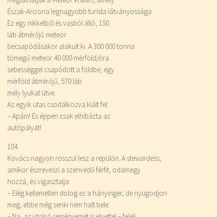
Észak-Arizona legnagyobb turista látványossága.
Ez egy nikkelből és vasból álló, 150
láb átmérőjű meteor
becsapódásakor alakult ki. A 300 000 tonna
tömegű meteor 40 000 mérföld/óra
sebességgel csapódott a földbe, egy
mérföld átmérőjű, 570 láb
mély lyukat ütve.
Az egyik utas csodálkozva kiált fel:
– Apám! És éppen csak elhibázta az
autópályát!
104.
Kovács nagyon rosszul lesz a repülőn. A stewardess,
amikor észreveszi a szenvedő férfit, odamegy
hozzá, és vigasztalja:
– Elég kellemetlen dolog ez a hányinger, de nyugodjon
meg, ebbe még senki nem halt bele.
– Na, az utolsó reményemet is elvette! – feleli