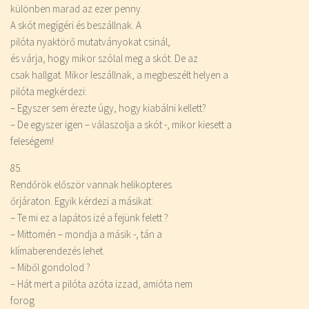
különben marad az ezer penny.
A skót megígéri és beszállnak. A
pilóta nyaktörő mutatványokat csinál,
és várja, hogy mikor szólal meg a skót. De az
csak hallgat. Mikor leszállnak, a megbeszélt helyen a
pilóta megkérdezi:
– Egyszer sem érezte úgy, hogy kiabálni kellett?
– De egyszer igen – válaszolja a skót -, mikor kiesett a
feleségem!
85.
Rendőrök először vannak helikopteres
őrjáraton. Egyik kérdezi a másikat:
– Te mi ez a lapátos izé a fejünk felett ?
– Mittomén – mondja a másik -, tán a
klímaberendezés lehet.
– Miből gondolod ?
– Hát mert a pilóta azóta izzad, amióta nem
forog