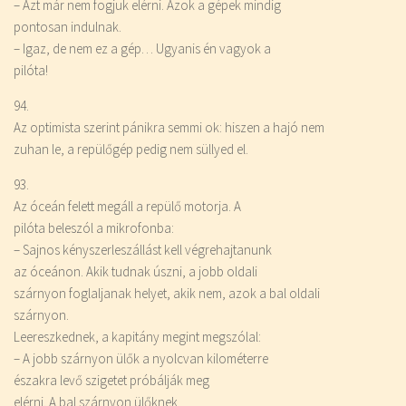
– Azt már nem fogjuk elérni. Azok a gépek mindig
pontosan indulnak.
– Igaz, de nem ez a gép… Ugyanis én vagyok a
pilóta!
94.
Az optimista szerint pánikra semmi ok: hiszen a hajó nem
zuhan le, a repülőgép pedig nem süllyed el.
93.
Az óceán felett megáll a repülő motorja. A
pilóta beleszól a mikrofonba:
– Sajnos kényszerleszállást kell végrehajtanunk
az óceánon. Akik tudnak úszni, a jobb oldali
szárnyon foglaljanak helyet, akik nem, azok a bal oldali
szárnyon.
Leereszkednek, a kapitány megint megszólal:
– A jobb szárnyon ülők a nyolcvan kilométerre
északra levő szigetet próbálják meg
elérni. A bal szárnyon ülőknek