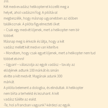
101.
Két medvevadász helikopterrel közelíti meg a
helyet, ahol vadászni fog. A pilótával
megbeszélik, hogy másnap ugyanebben az időben
találkoznak. A pilóta figyelmezteti őket:
– Csak egy medvét lőjenek, mert a helikopter nem bír
többet.
Másnap meg is érkezik és látja, hogy a két
vadász mellett két medve van kiterítve.
– Mondtam, hogy csak egyet lőjenek, mert a helikopter nem tud
többet elvinni!
– Ugyan! – válaszolja az egyik vadász – tavaly az
elődjének adtunk 100 márkát és simán
elvitte a két medvét. Magának adunk 300
márkát.
A pilóta belement a dologba, és elindultak. A helikopter
nem bírta a terhelést és lezuhant. A két
vadász túlélte az esést.
-Te, hol a francban vagyunk?-kérdezi az egyik.