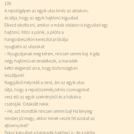
109.
A repülőgépen az egyik utas kinéz az ablakon,
és látja, hogy az egyik hajtómű kigyullad.
Elkezd sikoltozni, amikor a másik oldalon is kigyullad egy
hajtómű. Kitör a pánik, a pilóta a
hangosbeszélőn keresztül próbálja
nyugtatni az utasokat:
– Nyugodjanak meg kérem, nincsen semmi baj. A gép
négy hajtóművel rendelkezik, a maradék
kettő elegendő arra, hogy biztonságban
leszálljunk!
Nagyjából helyreáll a rend, ám az egyik utas
látja, hogy a repülőszemélyzet kis csomagokat
vesz elő az egyik szekrényből és a hátukra
csatolják. Odakiált nekik:
– Hé, azt mondták nincsen semmi baj! Ha tényleg
minden
jól megy, akkor minek veszik fel azokat az
ejtőernyőket?
Ekkor kigyullad a harmadik hajtómű is, de a pilóta