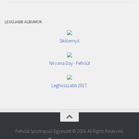
LEGÚJABB ALBUMOK
Siklóernyő
Nirvana Day - Felhőút
Leghosszabb 2017.
Felhőút Sportrepülő Egyesület © 2026. All Rights Reserved.