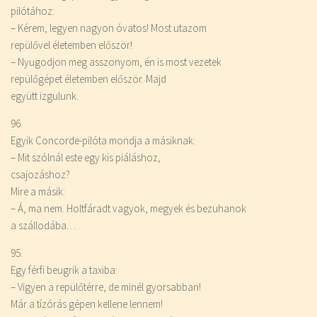
pilótához:
– Kérem, legyen nagyon óvatos! Most utazom
repülővel életemben először!
– Nyugodjon meg asszonyom, én is most vezetek
repülőgépet életemben először. Majd
együtt izgulunk.
96.
Egyik Concorde-pilóta mondja a másiknak:
– Mit szólnál este egy kis piáláshoz,
csajozáshoz?
Mire a másik:
– Á, ma nem. Holtfáradt vagyok, megyek és bezuhanok
a szállodába…
95.
Egy férfi beugrik a taxiba:
– Vigyen a repülőtérre, de minél gyorsabban!
Már a tízórás gépen kellene lennem!