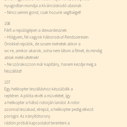
nyugodtan mondja a kíváncsiskodó utasnak:
– Nincs semmi gond, csak hozunk segítséget!
108.
Férfi a repülőgépen a stewardessnek:
– Hölgyem, fel vagyok háborodva! Rendszeresen
Önökkel repülök, de sosem mehetek akkor a
wc-re, amikor akarok, soha nem látom a filmet, és mindig
ablak mellé ültetnek!
– Ne szórakozzon már kapitány, hanem kezdje meg a
felszállást!
107.
Egy helikopter leszálláshoz készülődik a
reptéren. A pilóta elvéti a műveletet, így
a helikopter a hátsó rotorján landol. A rotor
azonnal leszakad, elrepül, a helikopter pedig elkezd
pörögni. Az irányítótorony
rádión próbál kapcsolatot teremteni a