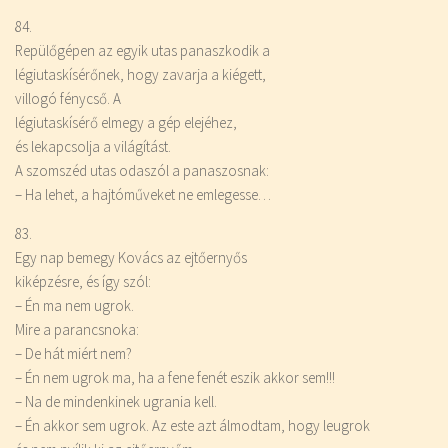
84.
Repülőgépen az egyik utas panaszkodik a
légiutaskísérőnek, hogy zavarja a kiégett,
villogó fénycső. A
légiutaskísérő elmegy a gép elejéhez,
és lekapcsolja a világítást.
A szomszéd utas odaszól a panaszosnak:
– Ha lehet, a hajtóműveket ne emlegesse…
83.
Egy nap bemegy Kovács az ejtőernyős
kiképzésre, és így szól:
– Én ma nem ugrok.
Mire a parancsnoka:
– De hát miért nem?
– Én nem ugrok ma, ha a fene fenét eszik akkor sem!!!
– Na de mindenkinek ugrania kell.
– Én akkor sem ugrok. Az este azt álmodtam, hogy leugrok