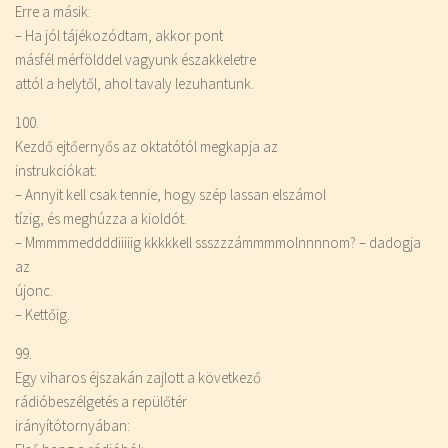
Erre a másik:
– Ha jól tájékozódtam, akkor pont
másfél mérfölddel vagyunk északkeletre
attól a helytől, ahol tavaly lezuhantunk.
100.
Kezdő ejtőernyős az oktatótól megkapja az
instrukciókat:
– Annyit kell csak tennie, hogy szép lassan elszámol
tízig, és meghúzza a kioldót.
– Mmmmmeddddiiiiig kkkkkell ssszzzámmmmolnnnnom? – dadogja
az
újonc.
– Kettőig.
99.
Egy viharos éjszakán zajlott a következő
rádióbeszélgetés a repülőtér
irányítótornyában: