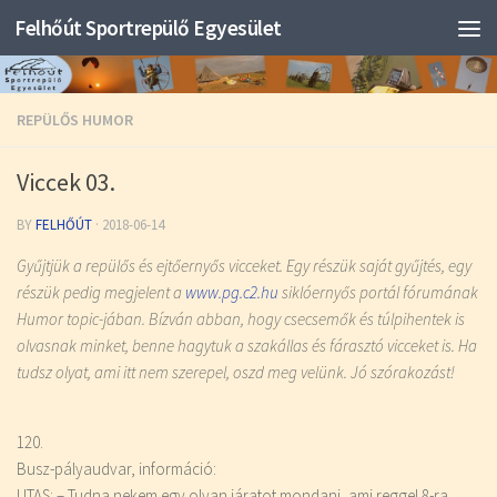
Felhőút Sportrepülő Egyesület
REPÜLŐS HUMOR
Viccek 03.
BY
FELHŐÚT
·
2018-06-14
Gyűjtjük a repülős és ejtőernyős vicceket. Egy részük saját gyűjtés, egy
részük pedig megjelent a
www.pg.c2.hu
siklóernyős portál fórumának
Humor topic-jában. Bízván abban, hogy csecsemők és túlpihentek is
olvasnak minket, benne hagytuk a szakállas és fárasztó vicceket is. Ha
tudsz olyat, ami itt nem szerepel, oszd meg velünk. Jó szórakozást!
120.
Busz-pályaudvar, információ:
UTAS: – Tudna nekem egy olyan járatot mondani, ami reggel 8-ra