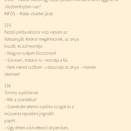
Jászberényben van?
INFÓS: – Malév charter járat.
119.
Kezdő pilóta először viszi repülni az
édesanyját. Amikor megérkeznek, az anya
kiszáll, és azt mondja:
– Nagyon szépen köszönöm!
– Szívesen, máskor is – mondja a fiú.
– Nem neked szóltam – válaszolja az anya. – Hanem
Istennek!
118.
Torony a pilótának:
– Mik a szándékai?
– Szeretném letenni a pilóta vizsgát és a
műszeres repülésre jogosító
papírt…
– Úgy értem a következő öt percben,