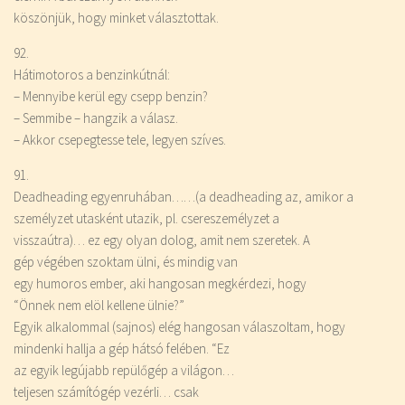
köszönjük, hogy minket választottak.
92.
Hátimotoros a benzinkútnál:
– Mennyibe kerül egy csepp benzin?
– Semmibe – hangzik a válasz.
– Akkor csepegtesse tele, legyen szíves.
91.
Deadheading egyenruhában……(a deadheading az, amikor a
személyzet utasként utazik, pl. csereszemélyzet a
visszaútra)… ez egy olyan dolog, amit nem szeretek. A
gép végében szoktam ülni, és mindig van
egy humoros ember, aki hangosan megkérdezi, hogy
“Önnek nem elöl kellene ülnie?”
Egyik alkalommal (sajnos) elég hangosan válaszoltam, hogy
mindenki hallja a gép hátsó felében. “Ez
az egyik legújabb repülőgép a világon…
teljesen számítógép vezérli… csak