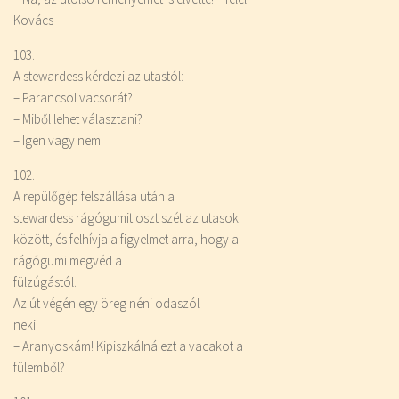
Kovács
103.
A stewardess kérdezi az utastól:
– Parancsol vacsorát?
– Miből lehet választani?
– Igen vagy nem.
102.
A repülőgép felszállása után a
stewardess rágógumit oszt szét az utasok
között, és felhívja a figyelmet arra, hogy a
rágógumi megvéd a
fülzúgástól.
Az út végén egy öreg néni odaszól
neki:
– Aranyoskám! Kipiszkálná ezt a vacakot a
fülemből?