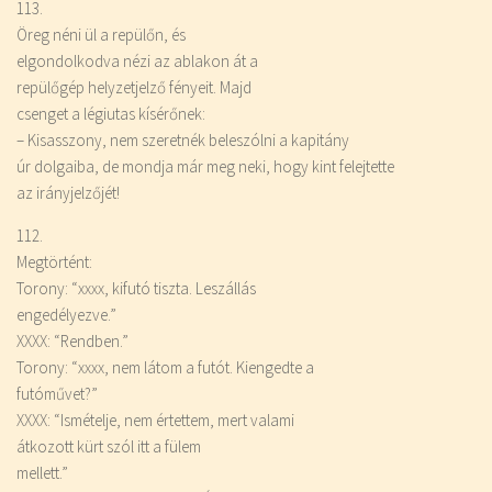
113.
Öreg néni ül a repülőn, és
elgondolkodva nézi az ablakon át a
repülőgép helyzetjelző fényeit. Majd
csenget a légiutas kísérőnek:
– Kisasszony, nem szeretnék beleszólni a kapitány
úr dolgaiba, de mondja már meg neki, hogy kint felejtette
az irányjelzőjét!
112.
Megtörtént:
Torony: “xxxx, kifutó tiszta. Leszállás
engedélyezve.”
XXXX: “Rendben.”
Torony: “xxxx, nem látom a futót. Kiengedte a
futóművet?”
XXXX: “Ismételje, nem értettem, mert valami
átkozott kürt szól itt a fülem
mellett.”