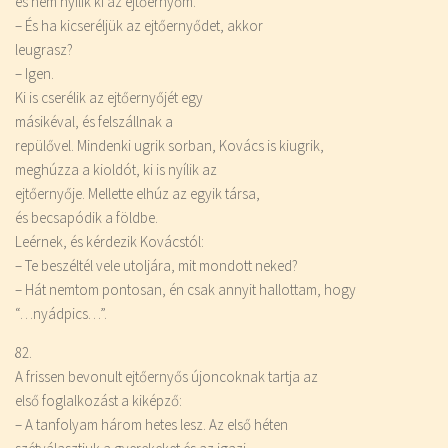
és nem nyílik ki az ejtőernyőm.
– És ha kicseréljük az ejtőernyődet, akkor
leugrasz?
– Igen.
Ki is cserélik az ejtőernyőjét egy
másikéval, és felszállnak a
repülővel. Mindenki ugrik sorban, Kovács is kiugrik,
meghúzza a kioldót, ki is nyílik az
ejtőernyője. Mellette elhúz az egyik társa,
és becsapódik a földbe.
Leérnek, és kérdezik Kovácstól:
– Te beszéltél vele utoljára, mit mondott neked?
– Hát nemtom pontosan, én csak annyit hallottam, hogy
“…nyádpics…”.
82.
A frissen bevonult ejtőernyős újoncoknak tartja az
első foglalkozást a kiképző:
– A tanfolyam három hetes lesz. Az első héten