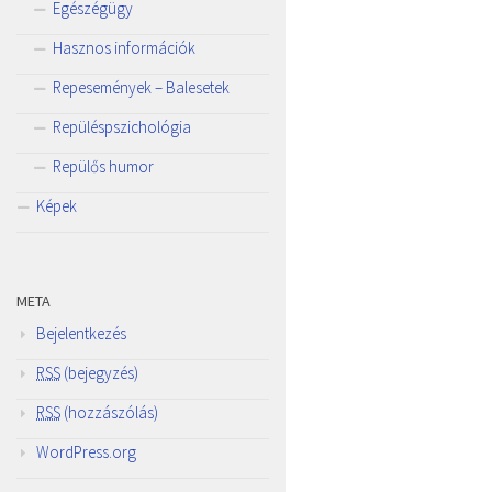
Egészégügy
Hasznos információk
Repesemények – Balesetek
Repüléspszichológia
Repülős humor
Képek
META
Bejelentkezés
RSS
(bejegyzés)
RSS
(hozzászólás)
WordPress.org