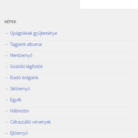
KÉPEK
Újságcikkek gyűjteménye
Tagjaink albumai
Mentőernyő
Gödöllő légifotók
Eladó dolgaink
Siklóernyő
Egyéb
Hátimotor
Célraszálló versenyek
Ejtőernyő