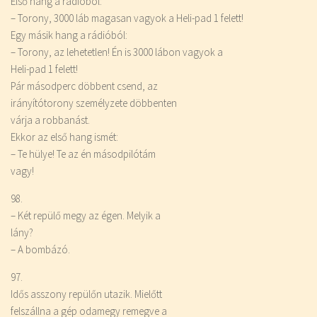
Első hang a rádióból:
– Torony, 3000 láb magasan vagyok a Heli-pad 1 felett!
Egy másik hang a rádióból:
– Torony, az lehetetlen! Én is 3000 lábon vagyok a
Heli-pad 1 felett!
Pár másodperc döbbent csend, az
irányítótorony személyzete döbbenten
várja a robbanást.
Ekkor az első hang ismét:
– Te hülye! Te az én másodpilótám
vagy!
98.
– Két repülő megy az égen. Melyik a
lány?
– A bombázó.
97.
Idős asszony repülőn utazik. Mielőtt
felszállna a gép odamegy remegve a