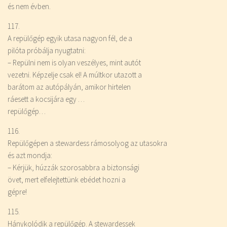
és nem évben.
117.
A repülőgép egyik utasa nagyon fél, de a
pilóta próbálja nyugtatni:
– Repülni nem is olyan veszélyes, mint autót
vezetni. Képzelje csak el! A múltkor utazott a
barátom az autópályán, amikor hirtelen
ráesett a kocsijára egy …
repülőgép…
116.
Repülőgépen a stewardess rámosolyog az utasokra
és azt mondja:
– Kérjük, húzzák szorosabbra a biztonsági
övet, mert elfelejtettünk ebédet hozni a
gépre!
115.
Hánykolódik a repülőgép. A stewardessek