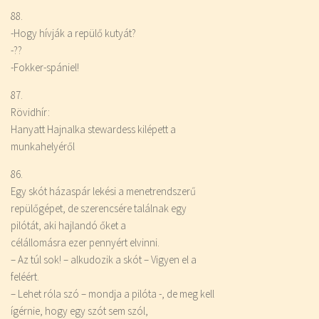
88.
-Hogy hívják a repülő kutyát?
-??
-Fokker-spániel!
87.
Rövidhír:
Hanyatt Hajnalka stewardess kilépett a
munkahelyéről
86.
Egy skót házaspár lekési a menetrendszerű
repülőgépet, de szerencsére találnak egy
pilótát, aki hajlandó őket a
célállomásra ezer pennyért elvinni.
– Az túl sok! – alkudozik a skót – Vigyen el a
feléért.
– Lehet róla szó – mondja a pilóta -, de meg kell
ígérnie, hogy egy szót sem szól,