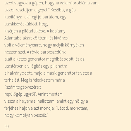
azért vagyok a gépen, hogyha valami probléma van,
akkor reseteljem a gépet.” Később, a gép
kapitánya, aki régi jó barátom, egy
utaskísérőt küldött, hogy
kísérjen a pilótafülkébe. A kapitány
Atlantába akart költözni, és kíváncsi
volt a véleményemre, hogy melyik környéken
nézzen szét. A rövid párbeszédünk
alatt a kettes generátor meghibásodott, és az
utastérben a világítás egy pillanatra
elhalványodott, majd a másik generátor felvette a
terhelést. Meg is feledkeztem már a
“számítógépvezérelt
repülőgép ügyről”. Amint mentem
vissza a helyemre, hallottam, amint egy hölgy a
férjéhez hajolva azt mondja: “Látod, mondtam,
hogy komolyan beszélt.”
90.