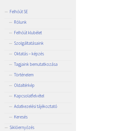
Felhőút SE
Rólunk
Felhőút klubélet
Szolgáltatásaink
Oktatás – képzés
Tagjaink bemutatkozása
Történelem
Oldaltérkép
Kapcsolatfelvétel
Adatkezelési tájékoztató
Keresés
Siklóernyőzés