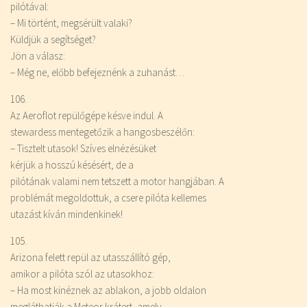
pilótával:
– Mi történt, megsérült valaki?
Küldjük a segítséget?
Jön a válasz:
– Még ne, előbb befejeznénk a zuhanást…
106.
Az Aeroflot repülőgépe késve indul. A
stewardess mentegetőzik a hangosbeszélőn:
– Tisztelt utasok! Szíves elnézésüket
kérjük a hosszú késésért, de a
pilótának valami nem tetszett a motor hangjában. A
problémát megoldottuk, a csere pilóta kellemes
utazást kíván mindenkinek!
105.
Arizona
felett repül az utasszállító gép,
amikor a pilóta szól az utasokhoz:
– Ha most kinéznek az ablakon, a jobb oldalon
megláthatják a Meteor krátert, amely