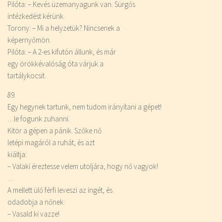
Pilóta: – Kevés üzemanyagunk van. Sürgős
intézkedést kérünk.
Torony: – Mi a helyzetük? Nincsenek a
képernyőmön.
Pilóta: – A 2-es kifutón állunk, és már
egy örökkévalóság óta várjuk a
tartálykocsit.
89.
Egy hegynek tartunk, nem tudom irányítani a gépet!
…le fogunk zuhanni.
Kitör a gépen a pánik. Szőke nő
letépi magáról a ruhát, és azt
kiáltja:
– Valaki éreztesse velem utoljára, hogy nő vagyok!
…
A mellett ülő férfi leveszi az ingét, és
odadobja a nőnek:
– Vasald ki vazze!