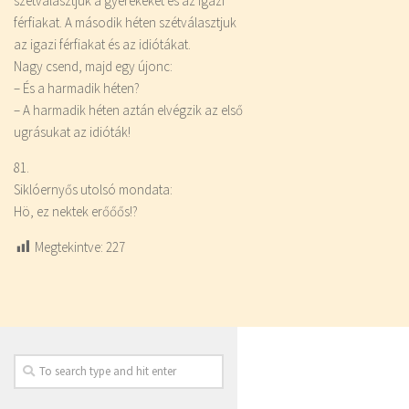
szétválasztjuk a gyerekeket és az igazi
férfiakat. A második héten szétválasztjuk
az igazi férfiakat és az idiótákat.
Nagy csend, majd egy újonc:
– És a harmadik héten?
– A harmadik héten aztán elvégzik az első
ugrásukat az idióták!
81.
Siklóernyős utolsó mondata:
Hö, ez nektek erőőős!?
Megtekintve:
227