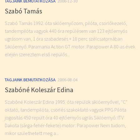
TAGJAINK BEMUTATKOZÁSA
2006-12-30
Szabó Tamás
Szabó Tamás 1992. óta siklóernyőzöm, pilóta, csörlőkezelő,
tandempilóta vagyok 440 óra repülésem van 123 ejtőernyős
ugrásom van, 1 óra szabadesés + 10 perc szélcsatornában
Siklóernyő: Paramania Action GT motor: Parapower A 80-as évek
elején szereztem első repülős...
TAGJAINK BEMUTATKOZÁSA
2006-08-04
Szabóné Koleszár Edina
Szabóné Koleszár Edina 1995. óta repülök siklóernyővel, “C”
oktató, tandempilóta, csörlés szakoktató vagyok PPG Pilóta
jogosítás 450 repült óra 40 ejtőernyős ugrás Siklóernyő: ITV
Dakota (sárga-fehér-fekete) motor: Parapower Nem tudom,
mikor születhetett meg a...