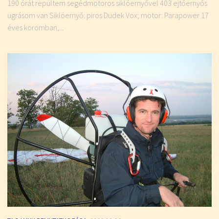
190 órát repültem segédmotoros siklóernyővel 403 ejtőernyős
ugrásom van Siklóernyő: piros Dudek Vox; motor: Parapower 17
éves koromban,...