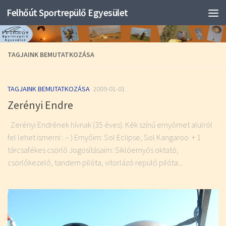
Felhőút Sportrepülő Egyesület
TAGJAINK BEMUTATKOZÁSA
TAGJAINK BEMUTATKOZÁSA
2009-01-01
Zerényi Endre
Zerényi Endrének hívnak (35 éves). Kék színű ernyőmet alulról
fel lehet ismerni : – ) Ernyőim: Sol Eclipse, Sol Kangaroo + 1
tárcsafékes csörlő Jogosításaim: Siklóernyős oktató,
csörlőkezelő, tandem pilóta, vitorlázó repülő pilóta...