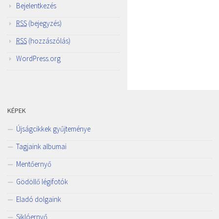
Bejelentkezés
RSS
(bejegyzés)
RSS
(hozzászólás)
WordPress.org
KÉPEK
Újságcikkek gyűjteménye
Tagjaink albumai
Mentőernyő
Gödöllő légifotók
Eladó dolgaink
Siklóernyő