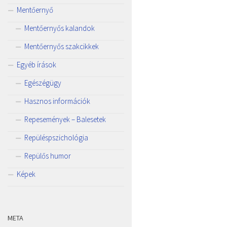
Mentőernyő
Mentőernyős kalandok
Mentőernyős szakcikkek
Egyéb írások
Egészégügy
Hasznos információk
Repesemények – Balesetek
Repüléspszichológia
Repülős humor
Képek
META