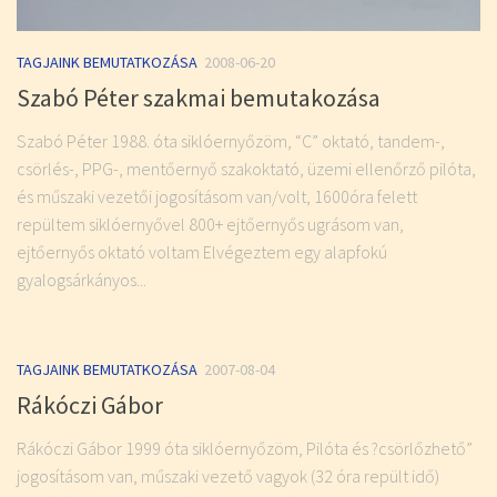
TAGJAINK BEMUTATKOZÁSA
2008-06-20
Szabó Péter szakmai bemutakozása
Szabó Péter 1988. óta siklóernyőzöm, “C” oktató, tandem-,
csörlés-, PPG-, mentőernyő szakoktató, üzemi ellenőrző pilóta,
és műszaki vezetői jogosításom van/volt, 1600óra felett
repültem siklóernyővel 800+ ejtőernyős ugrásom van,
ejtőernyős oktató voltam Elvégeztem egy alapfokú
gyalogsárkányos...
TAGJAINK BEMUTATKOZÁSA
2007-08-04
Rákóczi Gábor
Rákóczi Gábor 1999 óta siklóernyőzöm, Pilóta és ?csörlőzhető”
jogosításom van, műszaki vezető vagyok (32 óra repült idő)