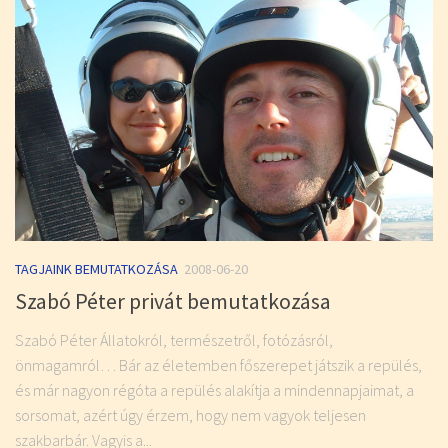
TAGJAINK BEMUTATKOZÁSA
2008-06-20
Szabó Péter privát bemutatkozása
Szabó Péter Állatokról, természetről, fotózásról,
önmagamról… Bár az életemben főszerepet játszik a repülés,
és már nagyon régóta a repülés alakítja a mindennapjaimat, a
sorsomat, azért úgy érzem, hogy nem vagyok teljesen
szakbarbár. Vagyis a...