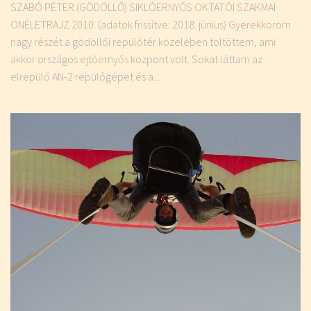
SZABÓ PÉTER (GÖDÖLLŐ) SIKLÓERNYŐS OKTATÓI SZAKMAI
ÖNÉLETRAJZ 2010. (adatok frissítve: 2018. június) Gyerekkorom
nagy részét a gödöllői repülőtér közelében töltöttem, ami
akkor országos ejtőernyős központ volt. Sokat láttam az
elrepülő AN-2 repülőgépet és a...