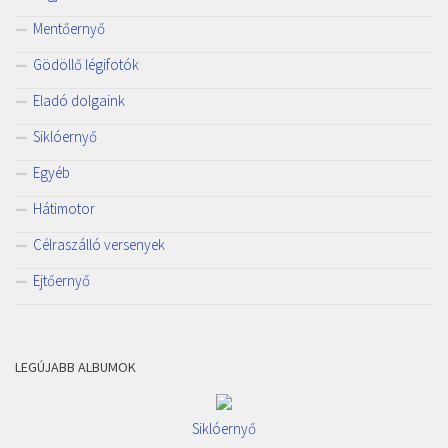
Mentőernyő
Gödöllő légifotók
Eladó dolgaink
Siklóernyő
Egyéb
Hátimotor
Célraszálló versenyek
Ejtőernyő
LEGÚJABB ALBUMOK
Siklóernyő