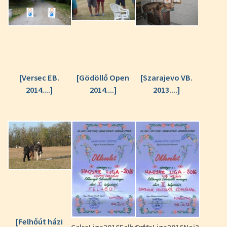
[Versec EB.
[Gödöllő Open
[Szarajevo VB.
2014....]
2014....]
2013....]
[Felhőút házi