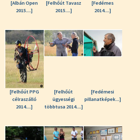
[Albán Open
[Felhőút Tavasz
[Fedémes
2015....]
2015....]
2014....]
[Felhőút PPG
[Felhőút
[Fedémesi
célraszálló
ügyességi
pillanatképek...]
2014....]
többtusa 2014....]