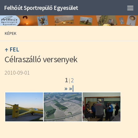
Felhőút Sportrepülő Egyesület
KÉPEK
↑ FEL
Célraszálló versenyek
2010-09-01
1
2
|
»
»|