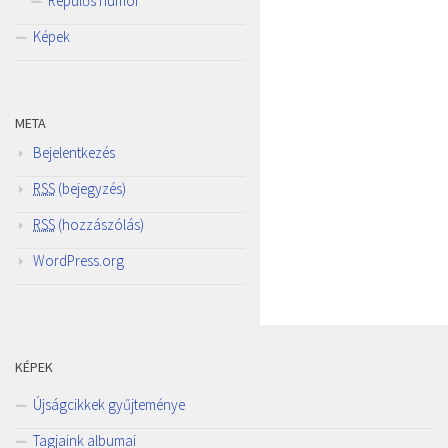
Repülős humor
Képek
META
Bejelentkezés
RSS
(bejegyzés)
RSS
(hozzászólás)
WordPress.org
KÉPEK
Újságcikkek gyűjteménye
Tagjaink albumai