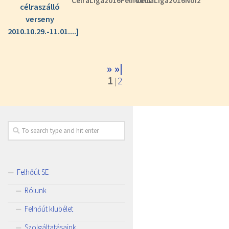
CelraLiga2016Felhout1
CelraLiga2016Noi2
célraszálló
verseny
2010.10.29.-11.01....]
»
»|
1
2
|
Felhőút SE
Rólunk
Felhőút klubélet
Szolgáltatásaink