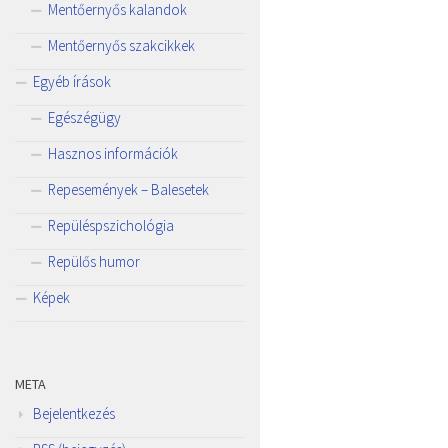
Mentőernyős kalandok
Mentőernyős szakcikkek
Egyéb írások
Egészégügy
Hasznos információk
Repesemények – Balesetek
Repüléspszichológia
Repülős humor
Képek
META
Bejelentkezés