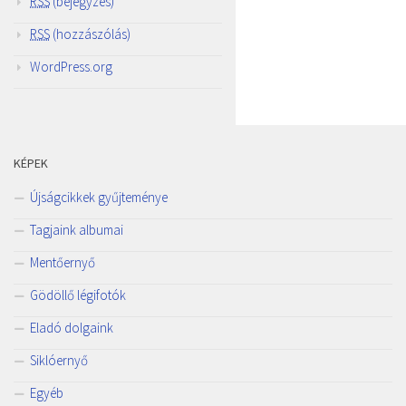
RSS
(bejegyzés)
RSS
(hozzászólás)
WordPress.org
KÉPEK
Újságcikkek gyűjteménye
Tagjaink albumai
Mentőernyő
Gödöllő légifotók
Eladó dolgaink
Siklóernyő
Egyéb