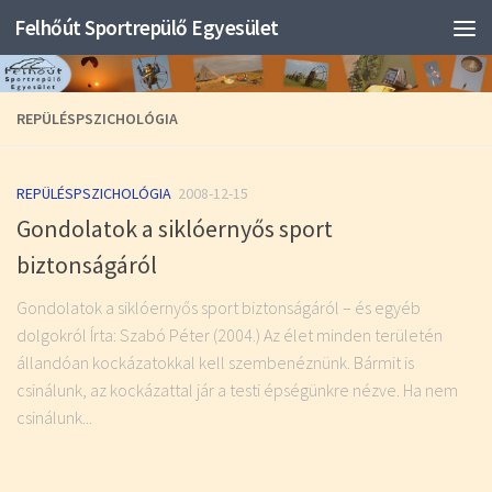
Felhőút Sportrepülő Egyesület
REPÜLÉSPSZICHOLÓGIA
REPÜLÉSPSZICHOLÓGIA
2008-12-15
Gondolatok a siklóernyős sport
biztonságáról
Gondolatok a siklóernyős sport biztonságáról – és egyéb
dolgokról Írta: Szabó Péter (2004.) Az élet minden területén
állandóan kockázatokkal kell szembenéznünk. Bármit is
csinálunk, az kockázattal jár a testi épségünkre nézve. Ha nem
csinálunk...