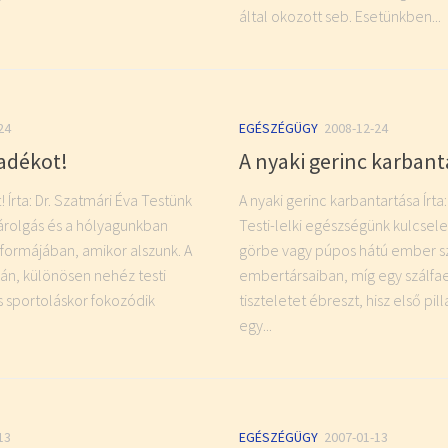
által okozott seb. Esetünkben...
24
EGÉSZÉGÜGY
2008-12-24
yadékot!
A nyaki gerinc karbant
 Írta: Dr. Szatmári Éva Testünk
A nyaki gerinc karbantartása Írta
 párolgás és a hólyagunkban
Testi-lelki egészségünk kulcsel
 formájában, amikor alszunk. A
görbe vagy púpos hátú ember s
án, különösen nehéz testi
embertársaiban, míg egy szálf
 sportoláskor fokozódik
tiszteletet ébreszt, hisz első pill
egy...
13
EGÉSZÉGÜGY
2007-01-13