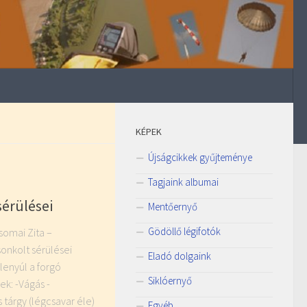
KÉPEK
Újságcikkek gyűjteménye
Tagjaink albumai
sérülései
Mentőernyő
Gödöllő légifotók
Csomai Zita –
sonkolt sérülései
Eladó dolgaink
lenyúl a forgó
Siklóernyő
k: -Vágás -
 tárgy (légcsavar éle)
Egyéb