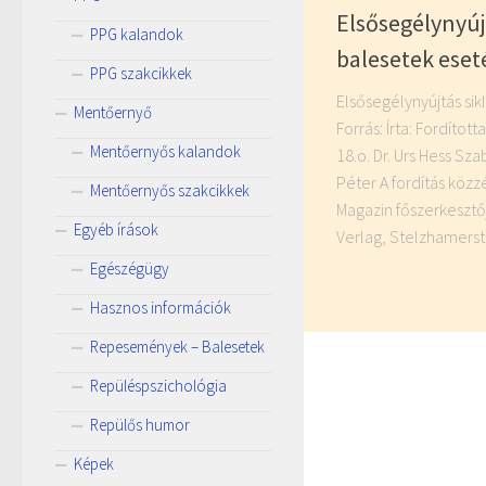
Elsősegélynyúj
PPG kalandok
balesetek eset
PPG szakcikkek
Elsősegélynyújtás si
Mentőernyő
Forrás: Írta: Fordítot
Mentőernyős kalandok
18.o. Dr. Urs Hess S
Péter A fordítás közz
Mentőernyős szakcikkek
Magazin főszerkesztőj
Egyéb írások
Verlag, Stelzhamerstr
Egészégügy
Hasznos információk
Repesemények – Balesetek
Repüléspszichológia
Repülős humor
Képek