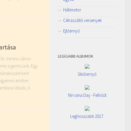
Hátimotor
Célraszálló versenyek
Ejtőernyő
artása
LEGÚJABB ALBUMOK
: Dr. Veress János
eme a gerincünk. Egy
zánakozást kelt
Siklóernyő
aegyenes ember
antásra látszik, ő
Nirvana Day - Felhőút
Leghosszabb 2017.