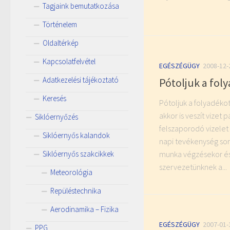
Tagjaink bemutatkozása
Történelem
Oldaltérkép
Kapcsolatfelvétel
EGÉSZÉGÜGY
2008-12-
Adatkezelési tájékoztató
Pótoljuk a fol
Keresés
Pótoljuk a folyadékot!
akkor is veszít vizet
Siklóernyőzés
felszaporodó vizelet
Siklóernyős kalandok
napi tevékenység sor
munka végzésekor és
Siklóernyős szakcikkek
szervezetünknek a...
Meteorológia
Repüléstechnika
Aerodinamika – Fizika
EGÉSZÉGÜGY
2007-01-
PPG