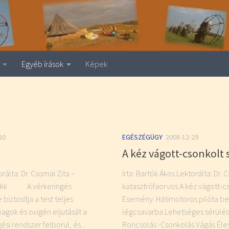
Egyéb írások
Képek
20
EGÉSZÉGÜGY
2008-12-29
A kéz vágott-csonkolt 
orálta: Dr. Csomai Zita –
Írta: Bartók Ákos Lektorálta: Dr. 
 sokk A vérkeringés
katasztrófaorvos A kéz vágott-c
ztosítja a test teljes
Esemény: Hátimotoros pilóta be
yagok és oxigén eljutását a
légcsavarba Lehetséges sérülése
ési rendszer felborul, és...
Roncsolás -Csonkolás Vágás Éles