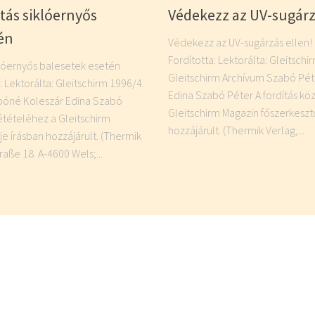
tás siklóernyős
Védekezz az UV-sugárz
én
Védekezz az UV-sugárzás ellen! Fo
Fordította: Lektorálta: Gleitschi
klóernyős balesetek esetén
Gleitschirm Archívum Szabó Pé
ta: Lektorálta: Gleitschirm 1996/4.
Edina Szabó Péter A fordítás kö
zabóné Koleszár Edina Szabó
Gleitschirm Magazin főszerkeszt
étételéhez a Gleitschirm
hozzájárult. (Thermik Verlag,...
e írásban hozzájárult. (Thermik
aße 18. A-4600 Wels;...