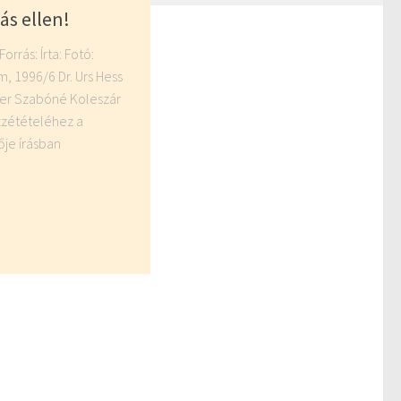
ás ellen!
rrás: Írta: Fotó:
rm, 1996/6 Dr. Urs Hess
ter Szabóné Koleszár
zzétételéhez a
ője írásban