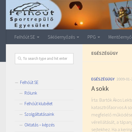
Felhőút SE
Siklóernyőzés
PPG
Mentőernyő
EGÉSZÉGÜGY
EGÉSZÉGÜGY
2009-01-
Felhőút SE
A sokk
Rólunk
Írta: Bartók Ákos Lekt
Felhőút klubélet
katasztrófaorvos A
Szolgáltatásaink
megfelelő működése bi
vérellátását, a tápan
Oktatás – képzés
sejtekhez. Ha a kering