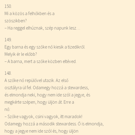
150.
Mi a közös a felhőkben és a
szöszikben?
– Ha reggel elhúznak, szép napunk lesz…
149.
Egy barna és egy szőke nő kiesik a tizedikről.
Melyik ér le előbb?
– A barna, mert a szőke közben eltéved.
148.
A szőke nő repülővel utazik. Az első
osztályra ül fel. Odamegy hozzá a stewardess,
és elmondja neki, hogy nem ide szól a jegye, és
megkérte szépen, hogy üljön át. Erre a
nő:
– Szőke vagyok, csini vagyok, itt maradok!
Odamegy hozzá a második stewardess. Ő is elmondja,
hogy a jegye nem ide szól és, hogy üljön