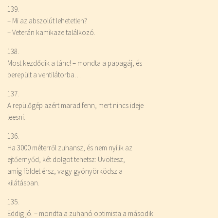
139.
– Mi az abszolút lehetetlen?
– Veterán kamikaze találkozó.
138.
Most kezdődik a tánc! – mondta a papagáj, és
berepült a ventilátorba…
137.
A repülőgép azért marad fenn, mert nincs ideje
leesni.
136.
Ha 3000 méterről zuhansz, és nem nyílik az
ejtőernyőd, két dolgot tehetsz: Üvöltesz,
amíg földet érsz, vagy gyönyörködsz a
kilátásban.
135.
Eddig jó. – mondta a zuhanó optimista a második