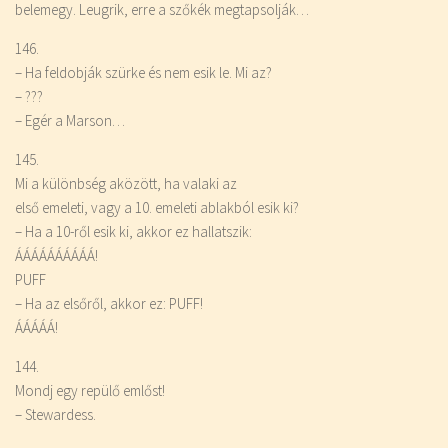
belemegy. Leugrik, erre a szőkék megtapsolják…
146.
– Ha feldobják szürke és nem esik le. Mi az?
– ???
– Egér a Marson…
145.
Mi a különbség aközött, ha valaki az
első emeleti, vagy a 10. emeleti ablakból esik ki?
– Ha a 10-ről esik ki, akkor ez hallatszik:
ÁÁÁÁÁÁÁÁÁÁ!
PUFF
– Ha az elsőről, akkor ez: PUFF!
ÁÁÁÁÁ!
144.
Mondj egy repülő emlőst!
– Stewardess.