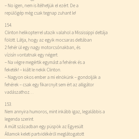
– No igen, nem is ítélhetjük el ezért. De a
repülőgép még csak tegnap zuhant le!
154.
Clinton helikopterrel utazik valahol a Mississippi deltája
fölött. Látja, hogy az egyik mocsaras deltában
2 fehér ül egy nagy motorcsónakban, és
vízisín vontatnak egy négert.
– Na végre megértik egymást a fehérek és a
feketék! – kiált le nekik Clinton.
– Nagyon okos ember a mi elnökünk – gondolják a
fehérek – csak egy fikarcnyit sem ért az alligátor
vadászathoz…
153.
Nem annyira humoros, mint inkább igaz, legalábbis a
legenda szerint.
A múlt században egy püspök az Egyesült
Államok keleti partvidékéről meglátogatott