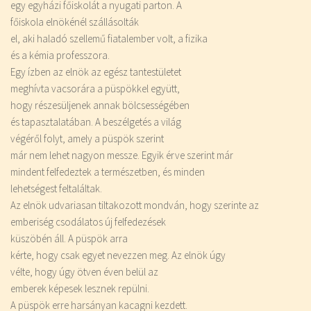
egy egyházi főiskolát a nyugati parton. A
főiskola elnökénél szállásolták
el, aki haladó szellemű fiatalember volt, a fizika
és a kémia professzora.
Egy ízben az elnök az egész tantestületet
meghívta vacsorára a püspökkel együtt,
hogy részesüljenek annak bölcsességében
és tapasztalatában. A beszélgetés a világ
végéről folyt, amely a püspök szerint
már nem lehet nagyon messze. Egyik érve szerint már
mindent felfedeztek a természetben, és minden
lehetségest feltaláltak.
Az elnök udvariasan tiltakozott mondván, hogy szerinte az
emberiség csodálatos új felfedezések
küszöbén áll. A püspök arra
kérte, hogy csak egyet nevezzen meg. Az elnök úgy
vélte, hogy úgy ötven éven belül az
emberek képesek lesznek repülni.
A püspök erre harsányan kacagni kezdett.