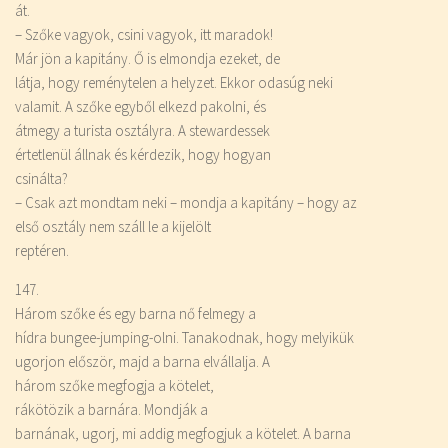
át.
– Szőke vagyok, csini vagyok, itt maradok!
Már jön a kapitány. Ő is elmondja ezeket, de
látja, hogy reménytelen a helyzet. Ekkor odasúg neki
valamit. A szőke egyből elkezd pakolni, és
átmegy a turista osztályra. A stewardessek
értetlenül állnak és kérdezik, hogy hogyan
csinálta?
– Csak azt mondtam neki – mondja a kapitány – hogy az
első osztály nem száll le a kijelölt
reptéren.
147.
Három szőke és egy barna nő felmegy a
hídra bungee-jumping-olni. Tanakodnak, hogy melyikük
ugorjon először, majd a barna elvállalja. A
három szőke megfogja a kötelet,
rákötözik a barnára. Mondják a
barnának, ugorj, mi addig megfogjuk a kötelet. A barna