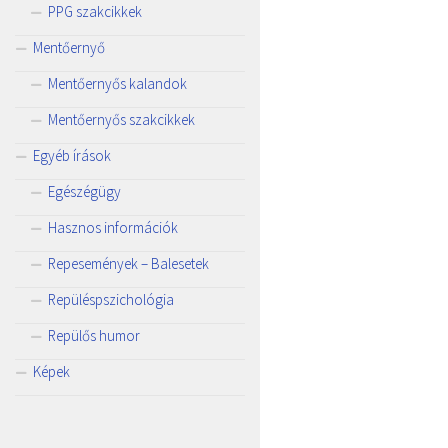
PPG szakcikkek
Mentőernyő
Mentőernyős kalandok
Mentőernyős szakcikkek
Egyéb írások
Egészégügy
Hasznos információk
Repesemények – Balesetek
Repüléspszichológia
Repülős humor
Képek