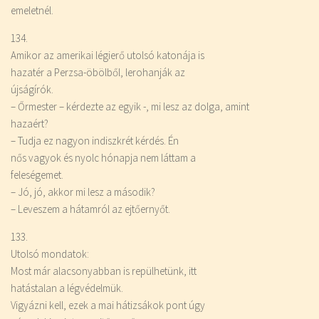
emeletnél.
134.
Amikor az amerikai légierő utolsó katonája is
hazatér a Perzsa-öbölből, lerohanják az
újságírók.
– Őrmester – kérdezte az egyik -, mi lesz az dolga, amint
hazaért?
– Tudja ez nagyon indiszkrét kérdés. Én
nős vagyok és nyolc hónapja nem láttam a
feleségemet.
– Jó, jó, akkor mi lesz a második?
– Leveszem a hátamról az ejtőernyőt.
133.
Utolsó mondatok:
Most már alacsonyabban is repülhetünk, itt
hatástalan a légvédelmük.
Vigyázni kell, ezek a mai hátizsákok pont úgy