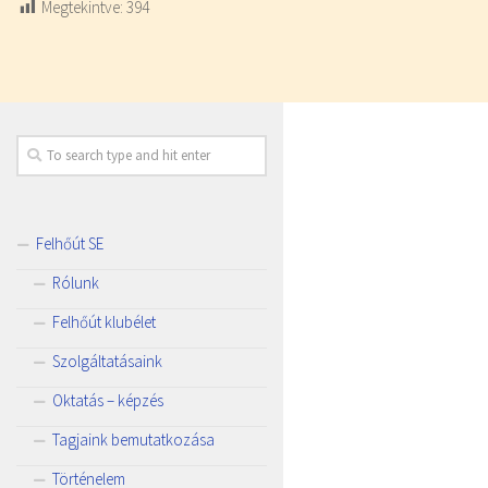
Megtekintve:
394
Felhőút SE
Rólunk
Felhőút klubélet
Szolgáltatásaink
Oktatás – képzés
Tagjaink bemutatkozása
Történelem