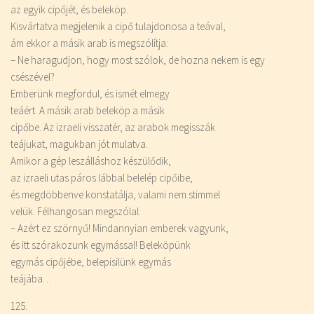
az egyik cipőjét, és beleköp.
Kisvártatva megjelenik a cipő tulajdonosa a teával,
ám ekkor a másik arab is megszólítja:
– Ne haragudjon, hogy most szólok, de hozna nekem is egy
csészével?
Emberünk megfordul, és ismét elmegy
teáért. A másik arab beleköp a másik
cipőbe. Az izraeli visszatér, az arabok megisszák
teájukat, magukban jót mulatva.
Amikor a gép leszálláshoz készülődik,
az izraeli utas páros lábbal belelép cipőibe,
és megdöbbenve konstatálja, valami nem stimmel
velük. Félhangosan megszólal:
– Azért ez szörnyű! Mindannyian emberek vagyunk,
és itt szórakozunk egymással! Beleköpünk
egymás cipőjébe, belepisilünk egymás
teájába…
125.