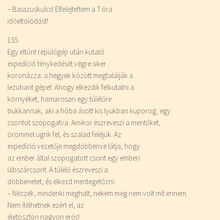
– Basszuskulcs! Elfelejtettem a 7 óra
időeltolódást!
155.
Egy eltűnt repülőgép után kutató
expedíció ténykedését végre siker
koronázza: a hegyek között megtalálják a
lezuhant gépet. Ahogy elkezdik felkutatni a
környéket, hamarosan egy túlélőre
bukkannak, aki a hóba ásott kis lyukban kuporog, egy
csontot szopogatva. Amikor észreveszi a mentőket,
örömmel ugrik fel, és szalad feléjük. Az
expedíció vezetője megdöbbenve látja, hogy
az ember által szopogatott csont egy emberi
lábszárcsont. A túlélő észreveszi a
döbbenetet, és elkezd mentegetőzni:
– Nézzék, mindenki meghalt, nekem meg nem volt mit ennem.
Nem ítélhetnek ezért el, az
életösztön nagyon erős!