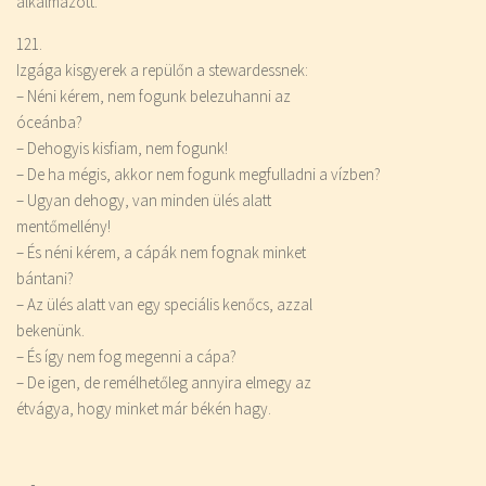
alkalmazott.
121.
Izgága kisgyerek a repülőn a stewardessnek:
– Néni kérem, nem fogunk belezuhanni az
óceánba?
– Dehogyis kisfiam, nem fogunk!
– De ha mégis, akkor nem fogunk megfulladni a vízben?
– Ugyan dehogy, van
minden
ülés alatt
mentőmellény!
– És néni kérem, a cápák nem fognak minket
bántani?
– Az ülés alatt van egy speciális kenőcs, azzal
bekenünk.
– És így nem fog megenni a cápa?
– De igen, de remélhetőleg annyira elmegy az
étvágya, hogy minket már békén hagy.