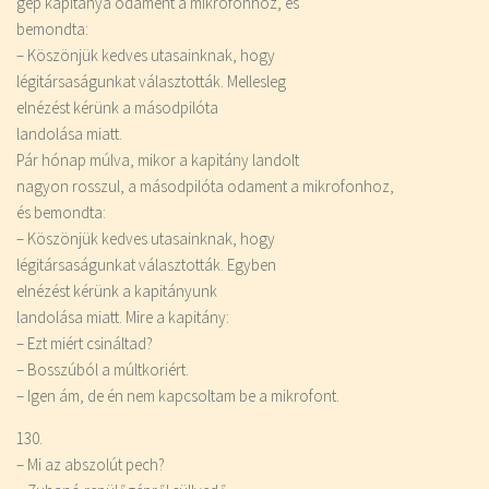
gép kapitánya odament a mikrofonhoz, és
bemondta:
– Köszönjük kedves utasainknak, hogy
légitársaságunkat választották. Mellesleg
elnézést kérünk a másodpilóta
landolása miatt.
Pár hónap múlva, mikor a kapitány landolt
nagyon rosszul, a másodpilóta odament a mikrofonhoz,
és bemondta:
– Köszönjük kedves utasainknak, hogy
légitársaságunkat választották. Egyben
elnézést kérünk a kapitányunk
landolása miatt. Mire a kapitány:
– Ezt miért csináltad?
– Bosszúból a múltkoriért.
– Igen ám, de én nem kapcsoltam be a mikrofont.
130.
– Mi az abszolút pech?