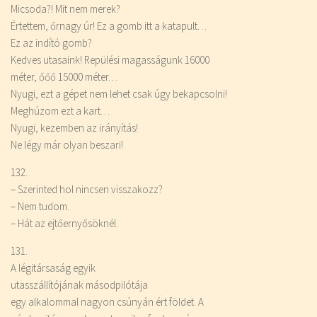
Micsoda?! Mit nem merek?
Értettem, őrnagy úr! Ez a gomb itt a katapult…
Ez az indító gomb?
Kedves utasaink! Repülési magasságunk 16000
méter, őőő 15000 méter…
Nyugi, ezt a gépet nem lehet csak úgy bekapcsolni!
Meghúzom ezt a kart…
Nyugi, kezemben az irányítás!
Ne légy már olyan beszari!
132.
– Szerinted hol nincsen visszakozz?
– Nem tudom.
– Hát az ejtőernyősöknél.
131.
A légitársaság egyik
utasszállítójának másodpilótája
egy alkalommal nagyon csúnyán ért földet. A