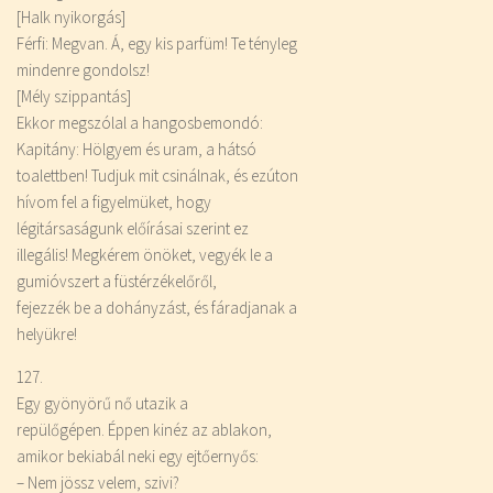
[Halk nyikorgás]
Férfi: Megvan. Á, egy kis parfüm! Te tényleg
mindenre gondolsz!
[Mély szippantás]
Ekkor megszólal a hangosbemondó:
Kapitány: Hölgyem és uram, a hátsó
toalettben! Tudjuk mit csinálnak, és ezúton
hívom fel a figyelmüket, hogy
légitársaságunk előírásai szerint ez
illegális! Megkérem önöket, vegyék le a
gumióvszert a füstérzékelőről,
fejezzék be a dohányzást, és fáradjanak a
helyükre!
127.
Egy gyönyörű nő utazik a
repülőgépen. Éppen kinéz az ablakon,
amikor bekiabál neki egy ejtőernyős:
– Nem jössz velem, szivi?