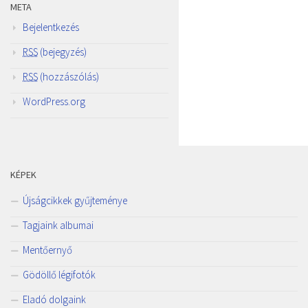
META
Bejelentkezés
RSS
(bejegyzés)
RSS
(hozzászólás)
WordPress.org
KÉPEK
Újságcikkek gyűjteménye
Tagjaink albumai
Mentőernyő
Gödöllő légifotók
Eladó dolgaink