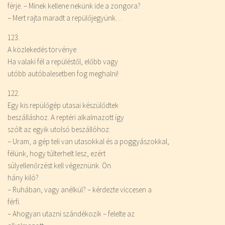
férje. – Minek kellene nekünk ide a zongora?
– Mert rajta maradt a repülőjegyünk…
123.
A közlekedés törvénye
Ha valaki fél a repüléstől, előbb vagy
utóbb autóbalesetben fog meghalni!
122.
Egy kis repülőgép utasai készülődtek
beszálláshoz. A reptéri alkalmazott így
szólt az egyik utolsó beszállóhoz:
– Uram, a gép teli van utasokkal és a poggyászokkal,
félünk, hogy túlterhelt lesz, ezért
súlyellenőrzést kell végeznünk. Ön
hány kiló?
– Ruhában, vagy anélkül? – kérdezte viccesen a
férfi.
– Ahogyan utazni szándékozik – felelte az