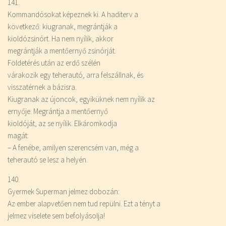
141.
Kommandósokat képeznek ki. A haditerv a
következő: kiugranak, megrántják a
kioldózsinórt. Ha nem nyílik, akkor
megrántják a mentőernyő zsinórját.
Földetérés után az erdő szélén
várakozik egy teherautó, arra felszállnak, és
visszatérnek a bázisra.
Kiugranak az újoncok, egyiküknek nem nyílik az
ernyője. Megrántja a mentőernyő
kioldóját, az se nyílik. Elkáromkodja
magát:
– A fenébe, amilyen szerencsém van, még a
teherautó se lesz a helyén.
140.
Gyermek Superman jelmez dobozán:
Az ember alapvetően nem tud repülni. Ezt a tényt a
jelmez viselete sem befolyásolja!