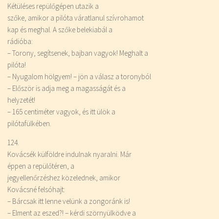
Kétüléses repülőgépen utazik a
szőke, amikor a pilóta váratlanul szívrohamot
kap és meghal. A szőke belekiabál a
rádióba:
– Torony, segítsenek, bajban vagyok! Meghalt a
pilóta!
– Nyugalom hölgyem! – jön a válasz a toronyból
– Először is adja meg a magasságát és a
helyzetét!
– 165 centiméter vagyok, és itt ülök a
pilótafülkében.
124.
Kovácsék külföldre indulnak nyaralni. Már
éppen a repülőtéren, a
jegyellenőrzéshez közelednek, amikor
Kovácsné felsóhajt:
– Bárcsak itt lenne velünk a zongoránk is!
– Elment az eszed?! – kérdi szörnyülködve a