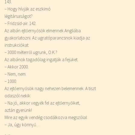
143.
– Hogy hívják az eszkimó
légitársaságot?
– Fridzsid-air.
142.
Az albán ejtőernyősök elmennek Angliába
gyakorlatozni. Az ugratóparancsnok kiadja az
instrukciókat:
– 3000 méterről ugrunk, O.K.?
Az albánok tagadólag ingatják a fejüket.
– Akkor 2000.
– Nem, nem.
– 1000.
Az ejtőernyősök nagy nehezen belemennek. A tiszt
odaszól nekik:
– Na jó, akkor vegyék fel az ejtőernyőiket,
aztán gyerünk!
Mire az egyik vendég csodálkozva megszólal:
– Ja, úgy könnyű…