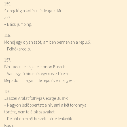
159.
4 öreg lóg a kötélen és leugrik. Mi
az?
– Bácsi jumping.
158.
Mondj egy olyan szót, amiben benne van a repülő.
– Felhőkarcoló.
157.
Bin Laden felhívja telefonon Bush-t:
– Van egy jó hírem és egy rossz hírem…
Megadom magam, de repülővel megyek…
156.
Jasszer Arafat fölhívja George Bush-t:
– Nagyon ledöbbentett a hír, ami a két toronnyal
történt, nem találok szavakat.
– De hát ön miről beszél? – értetlenkedik
Bush.