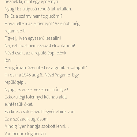
néznek ki, mint egy ejtőernyő…
Nyugi! Ez a típusú repülő láthatatlan.
Te! Ez a szárny nem fog letörni?
Hová tettem az ejtőernyőt? Az előbb még
rajtam volt!
Figyelj, ilyen egyszerű leszállni!
Na, ezt most nem szabad elrontanom!
Nézd csak, az a repülő épp felénk
jön!
Hangárban: Szerinted ez a gomb a katapult?
Hirosima 1945.aug.6.: Nézd Yagamo! Egy
repülőgép…
Nyugi, ezerszer vezettem már ilyet!
Ekkora légi fölénnyel két nap alatt
elintézzük őket.
Ezeknek csak elavult légvédelmük van.
Ez a századik ugrásom!
Mindig ilyen hangja szokott lenni…
Van benne elég benzin…