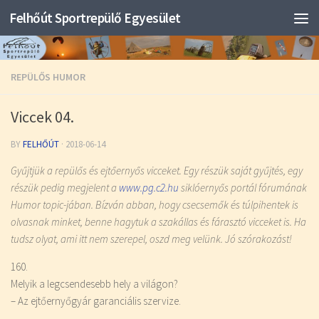
Felhőút Sportrepülő Egyesület
REPÜLŐS HUMOR
Viccek 04.
BY
FELHŐÚT
·
2018-06-14
Gyűjtjük a repülős és ejtőernyős vicceket. Egy részük saját gyűjtés, egy
részük pedig megjelent a
www.pg.c2.hu
siklóernyős portál fórumának
Humor topic-jában. Bízván abban, hogy csecsemők és túlpihentek is
olvasnak minket, benne hagytuk a szakállas és fárasztó vicceket is. Ha
tudsz olyat, ami itt nem szerepel, oszd meg velünk. Jó szórakozást!
160.
Melyik a legcsendesebb hely a világon?
– Az ejtőernyőgyár garanciális szervize.