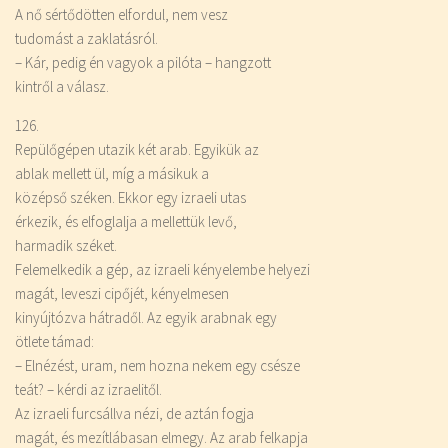
A nő sértődötten elfordul, nem vesz
tudomást a zaklatásról.
– Kár, pedig én vagyok a pilóta – hangzott
kintről a válasz.
126.
Repülőgépen utazik két arab. Egyikük az
ablak mellett ül, míg a másikuk a
középső széken. Ekkor egy izraeli utas
érkezik, és elfoglalja a mellettük levő,
harmadik széket.
Felemelkedik a gép, az izraeli kényelembe helyezi
magát, leveszi cipőjét, kényelmesen
kinyújtózva hátradől. Az egyik arabnak egy
ötlete támad:
– Elnézést, uram, nem hozna nekem egy csésze
teát? – kérdi az izraelitől.
Az izraeli furcsállva nézi, de aztán fogja
magát, és mezítlábasan elmegy. Az arab felkapja