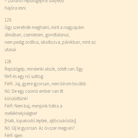
– Zuhanó repülőgépről süllyedő
hajóra esni.
129.
Úgy szeretnék meghalni, mint a nagyapám:
álmában, csendesen, gondtalanul,
nem pedig ordítva, sikoltozva, pánikban, mint az
utasai.
128.
Repülőgép, mindenki alszik, sötét van. Egy
férfi és egy nő suttog.
Férfi: Jaj, gyere gyorsan, nem bírom tovább.
Nő: De egy csomó ember van itt
körülöttünk!
Férfi: Nem baj, menjünk hátra a
mellékhelyiségbe!
[Halk, lopakodó léptek, ajtócsukódás]
Nő: Ülj le gyorsan. Az óvszer megvan?
Férfi: Igen.