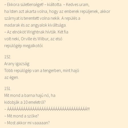
– Ekkora sületlenséget! – kiáltotta. – Kedves uram,
ha Isten azt akarta volna, hogy az emberek repüljenek, akkor
szárnyat is teremtett volna nekik. A repülés a
madarak és az angyalok kiváltsága.
– Az elnököt Wrightnak hívták. Két fia
volt neki, Orville és Wilbur, az első
repülőgép megalkotói.
152.
Arany igazság:
Több repülőgép van a tengerben, mint hajó
az égen.
151.
Mit mond a barna hajú nő, ha
kidobják a 10.emeletről?
– ÁÁÁÁÁÁÁÁÁÁÁÁÁÁÁÁÁÁÁÁÁÁÁÁÁÁÁÁÁÁÁÁÁÁÁ!!!
– Mit mond a szőke?
– Most akkor mi vaaaaan?